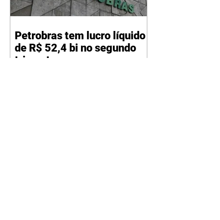
Petrobras tem lucro líquido
de R$ 52,4 bi no segundo
trimestre
07/08/2026 Resultado foi
marcado por recorde de
produção e exportação Agência
Brasil A Petrobras teve lucro
líquido de R$ 52,4 bilhões (US$
10,4 bilhões) no segundo trimestre
de 2026, 97% a mais em
comparação ao mesmo período
de 2025. Esse é um dos maiores
resultados trimestrais da série
histórica. Segundo a empresa, o
resultado foi marcado por
recordes na produção de óleo,