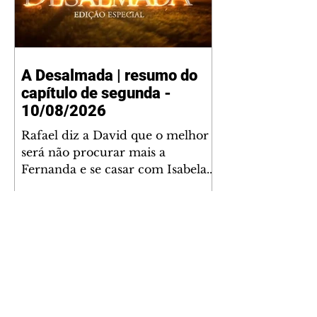
A Desalmada | resumo do
capítulo de segunda -
10/08/2026
Rafael diz a David que o melhor
será não procurar mais a
Fernanda e se casar com Isabela.
Júlia diz a Otávio que sua esposa
desconfia que ele tem uma
amante. Diante do túmulo de
Santiago, Fernanda diz que quer
justiça para ele mas, ao mesmo
tempo, se apaixonou por Rafael.
Martina critica David por ainda
não conhecer Clara e Sandra.