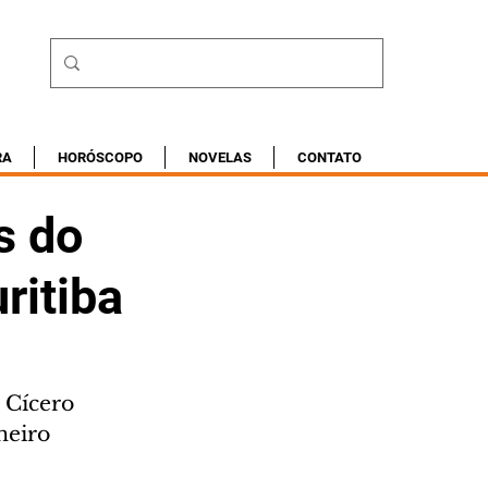
RA
HORÓSCOPO
NOVELAS
CONTATO
s do
ritiba
 Cícero 
neiro