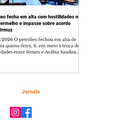
leo fecha em alta com hostilidades no
ermelho e impasse sobre acordo
Ormuz
/2026 O petróleo fechou em alta de
ta quinta-feira, 6, em meio à troca de
lidades entre Iêmen e Arábia Saudita
r Vermelho e relatos de que o acordo
do entre Irã e Omã para reabrir o
ito de Ormuz proibiria a navegação de
cações dos Estados Unidos e Israel na
arítima. Negociado na New York
ntile Exchange (Nymex), o petróleo
Siga
Jornale
ara setembro fechou em alta de 2,75%
,07), a US$ 77,29 o barril. O petróleo
 para outubro, neg