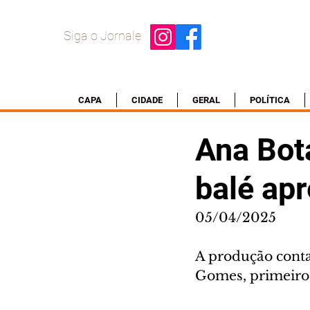
Siga o Jornale
CAPA
CIDADE
GERAL
POLÍTICA
Ana Bot
balé ap
05/04/2025
A produção conta
Gomes, primeiros