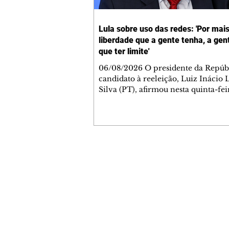
Lula sobre uso das redes: 'Por mai
liberdade que a gente tenha, a gen
que ter limite'
06/08/2026 O presidente da Repúbl
candidato à reeleição, Luiz Inácio 
Silva (PT), afirmou nesta quinta-feir
que é preciso colocar limites nas f
se expressar nas redes sociais, que,
ele, é quando se fere outras pessoas
mais liberdade que a gente tenha, a
tem que ter limite. O limite é não fe
liberdade do outro", disse o preside
Contato comercial
Durante cerimônia no Palácio do P
mmjornale@gmail.com
quando foi sancionado o projeto de 
Telefone: (41) 99978-9956
endurece os
Redação
E-mail:
redacaojornale@gmail.com