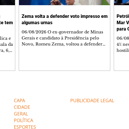
s
Zema volta a defender voto impresso em
Petró
te tem
algumas urnas
Mar V
para 
06/08/2026 O ex-governador de Minas
Gerais e candidato à Presidência pelo
ica e
06/08
Novo, Romeu Zema, voltou a defender
Lula da
4% nes
quinta-feira, 6, durante sabatina da
a, 6,
hosti
GloboNews, a adoção do voto impresso em
ormas de
no Ma
algumas urnas eletrônicas para reduzir
 segundo
firma
questionamentos sobre a lisura do processo
. "Por
Estre
eleitoral brasileiro. "Se nós pudermos
 gente
embar
aprimorar, já que há alguns
rir a
via m
questionamentos por parte de algumas
nte.
Merca
Editorias
Editais Certificados
pessoas, por que não coloca o voto
lanalto,
WTI p
impresso em determinado porcentual de
lei que
(US$ 2
CAPA
PUBLICIDADE LEGAL
urnas para a posterior conferência
Brent
CIDADE
GERAL
POLÍTICA
ESPORTES