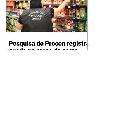
Pesquisa do Procon registra
queda no preço da cesta
básica pelo terceiro mês
consecutivo
10/08/2026 O Procon Maringá
realizou na última semana, dias 6
e 7 de agosto, o levantamento
mensal sobre os valores da cesta
básica. A pesquisa apontou um
preço médio de R$ 144,43 neste
mês. O valor é o mais baixo
(3,33% a menos) desde maio,
quando a média atingiu R$ 149,4.