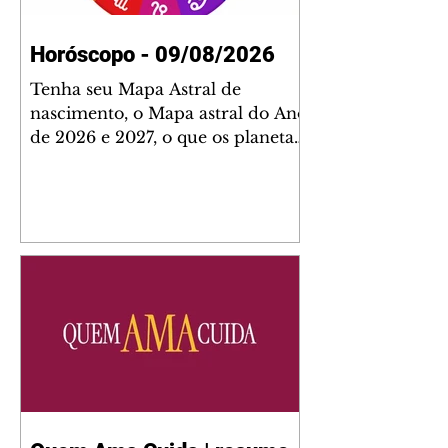
Horóscopo - 09/08/2026
Tenha seu Mapa Astral de
nascimento, o Mapa astral do Ano
de 2026 e 2027, o que os planetas
indicam para o seu: Trabalho,
Amor, Dinheiro, Saúde e Família.
Estudo com 35 páginas. Adquira
já através da nossa loja virtual ou
na loja física: rua Emiliano
Perneta 30 – loja 21 – galeria
Cezar Franco – centro –
Curitiba. Você pode pedir
também através do nosso
Whatsapp e receber seu livro
virtual: (41) 99719-0645. Escute o
programa Bom Dia Astral através