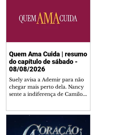
Quem Ama Cuida | resumo
do capítulo de sábado -
08/08/2026
Suely avisa a Ademir para não
chegar mais perto dela. Nancy
sente a indiferença de Camilo.
Tiago diz a Ingrid que ela não
tem competência para presidir a
joalheria. André conta a Pedro
que a associação de advogados
expulsou Ademir. Laurentino