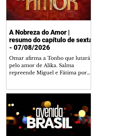
A Nobreza do Amor |
resumo do capítulo de sexta
- 07/08/2026
Omar afirma a Tonho que lutará
pelo amor de Alika. Salma
repreende Miguel e Fátima por
terem sido rudes com Omar.
Maria Helena aconselha Manoel
sobre seu namoro com Ana
Maria. Pressionado, Bakari revela
a Jendal que Chinua esteve em
terras inimigas. Omar pede que
Alika o acompanhe até a agência
bancária. Chinua alerta Dumi,