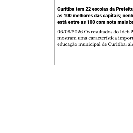
Curitiba tem 22 escolas da Prefeit
as 100 melhores das capitais; ne
está entre as 100 com nota mais b
06/08/2026 Os resultados do Ideb 
mostram uma característica import
educação municipal de Curitiba: a
apresentar a melhor nota entre as c
brasileiras (6,9) nos anos iniciais (1º 
cidade tem uma rede com desemp
consistente em todas as suas escolas
Levantamento feito a partir dos da
Ministério da Educação (MEC) mos
Contato comercial
Curitiba tem 22 escolas municipais 
mmjornale@gmail.com
100 maiores notas do Ideb do país e
Telefone: (41) 99978-9956
nenhuma entre as 100 menores. Cu
Redação
E-mail:
redacaojornale@gmail.com