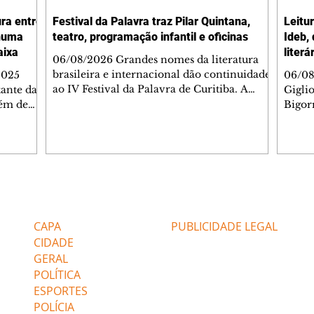
ura entre
Festival da Palavra traz Pilar Quintana,
Leitu
nhuma
teatro, programação infantil e oficinas
Ideb,
aixa
literá
06/08/2026 Grandes nomes da literatura
brasileira e internacional dão continuidade
2025
06/08
ao IV Festival da Palavra de Curitiba. A
ante da
Gigli
programação gratuita para a sexta-feira
lém de
Bigorr
(7/8) inclui oficinas, bate-papos, peças de
apitais
biblio
teatro, exposições e mesas-redondas. Um
ao 5º), a
quint
dos destaques é a participação da escritora
enho
proce
colombiana Pilar Quintana, que estará no
.
depoi
teatro do Memorial de Curitiba, às 20h.
dos do
probl
Confira AQUI a agenda completa da sexta.
tra que
impor
Editorias
Editais Certificados
O Mundo Indomável é o tema da conversa
entre as
à leit
de Pilar com Mariana Sanche
popula
CAPA
PUBLICIDADE LEGAL
ri
literá
CIDADE
GERAL
POLÍTICA
ESPORTES
POLÍCIA