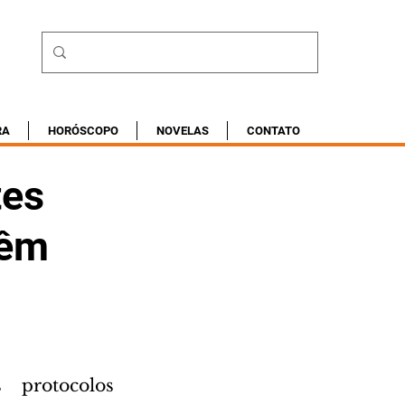
RA
HORÓSCOPO
NOVELAS
CONTATO
tes
têm
protocolos 