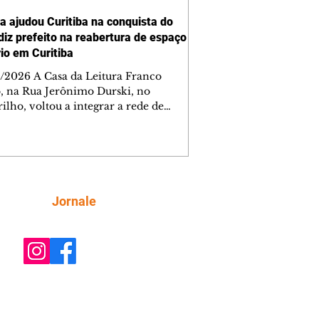
ra ajudou Curitiba na conquista do
 diz prefeito na reabertura de espaço
rio em Curitiba
/2026 A Casa da Leitura Franco
o, na Rua Jerônimo Durski, no
ilho, voltou a integrar a rede de
tecas de bairros de Curitiba nesta
a-feira (6/8), após passar por amplo
sso de restauro e ampliação. Reaberto
s de mais de 15 anos fechado por
emas estruturais, o local é um
tante reforço na política de incentivo
Siga
Jornale
ura da cidade, ampliando o acesso da
ção aos livros e às atividades
rias. Ao entregar a obra, o prefeito Ed