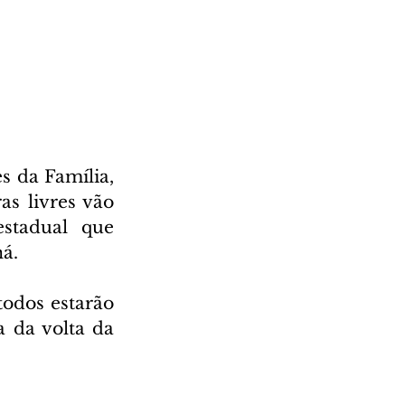
 da Família, 
s livres vão 
stadual que 
á.
odos estarão 
 da volta da 