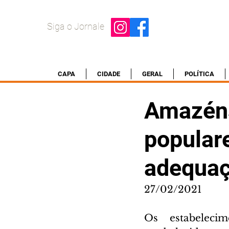
Siga o Jornale
CAPA
CIDADE
GERAL
POLÍTICA
Amazéns
popular
adequaç
27/02/2021
Os estabelecim