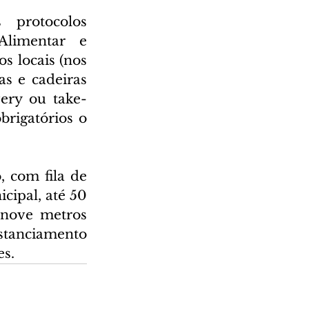
protocolos 
Alimentar e 
 locais (nos 
s e cadeiras 
very ou take-
rigatórios o 
 com fila de 
ipal, até 50 
nove metros 
stanciamento 
es.