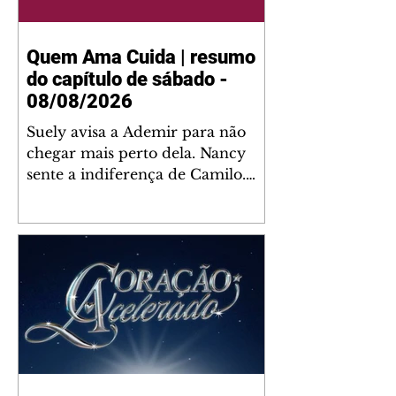
Quem Ama Cuida | resumo
do capítulo de sábado -
08/08/2026
Suely avisa a Ademir para não
chegar mais perto dela. Nancy
sente a indiferença de Camilo.
Tiago diz a Ingrid que ela não
tem competência para presidir a
joalheria. André conta a Pedro
que a associação de advogados
expulsou Ademir. Laurentino
contrata Adriana para servir no
restaurante. Adriana vê Pedro e
Bruna no restaurante. Bruna
provoca Adriana. Dora pede
ajuda a André para marcar um