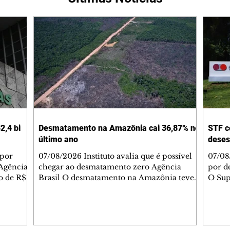
2,4 bi
Desmatamento na Amazônia cai 36,87% no
STF c
último ano
deses
 por
07/08/2026 Instituto avalia que é possível
07/08
Agência
chegar ao desmatamento zero Agência
por d
do de R$
Brasil O desmatamento na Amazônia teve
O Sup
segundo
queda de 36,87% entre agosto de 2025 e
começ
julho de 2026. Foram 2.874,38 km² de área
que va
2025.
sob alerta. É o menor valor desde 2016,
suspe
quando iniciou a série histórica. Na
Compa