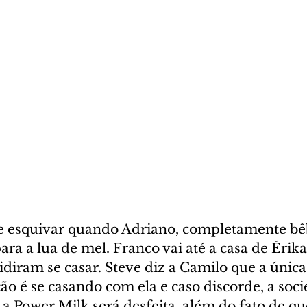
e esquivar quando Adriano, completamente bêb
ara a lua de mel. Franco vai até a casa de Érika 
idiram se casar. Steve diz a Camilo que a únic
ão é se casando com ela e caso discorde, a soci
a Power Milk será desfeita, além do fato de que