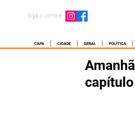
Siga o Jornale
CAPA
CIDADE
GERAL
POLÍTICA
Amanhã 
capítulo