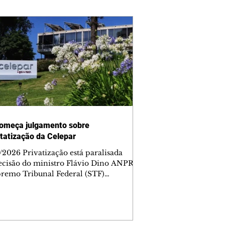
omeça julgamento sobre
tatização da Celepar
/2026 Privatização está paralisada
ecisão do ministro Flávio Dino ANPR
remo Tribunal Federal (STF)
ou nesta sexta-feira (7) o julgamento
i analisar a decisão liminar que
ndeu o processo de desestatização da
nhia de Tecnologia da Informação e