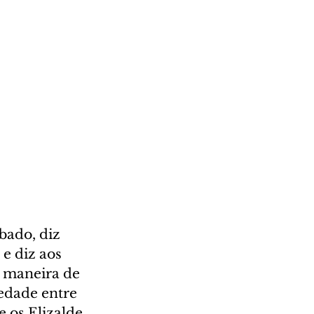
ado, diz 
e diz aos 
a maneira de 
edade entre 
 os Elizalde 