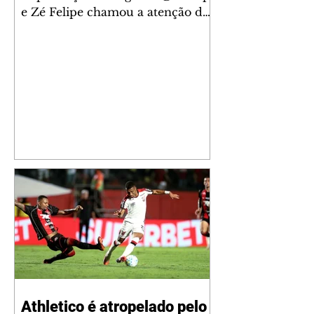
e Zé Felipe chamou a atenção dos
seguidores ao revelar um detalhe
especial de sua nova aeronave. O
cantor compartilhou nesta
quinta-feira, 6, registros do
jatinho recém-adquirido e
mostrou que decidiu personalizar
o espaço com uma ilustração que
reúne Virginia Fonseca e os três
filhos que eles tiveram juntos:
Maria Alice, Maria Flor e José
Leonardo. Na imagem, aparecem
os apelidos dos integrantes da
família, entre eles "Papai",
"Mamãe",
Athletico é atropelado pelo