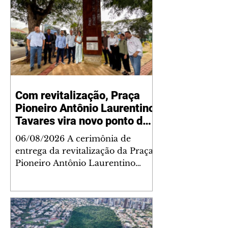
Com revitalização, Praça
Pioneiro Antônio Laurentino
Tavares vira novo ponto de
encontro para famílias e
06/08/2026 A cerimônia de
moradores do Jardim
entrega da revitalização da Praça
Liberdade
Pioneiro Antônio Laurentino
Tavares, localizada no
cruzamento da Avenida dos
Palmares com as ruas Laudelino
Pedro da Silva e Dr. Chrisóstomo
Capinan, no Jardim Liberdade,