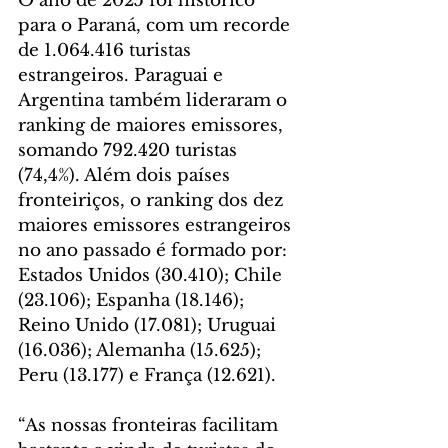
O ano de 2025 foi histórico 
para o Paraná, com um recorde 
de 1.064.416 turistas 
estrangeiros. Paraguai e 
Argentina também lideraram o 
ranking de maiores emissores, 
somando 792.420 turistas 
(74,4%). Além dois países 
fronteiriços, o ranking dos dez 
maiores emissores estrangeiros 
no ano passado é formado por: 
Estados Unidos (30.410); Chile 
(23.106); Espanha (18.146); 
Reino Unido (17.081); Uruguai 
(16.036); Alemanha (15.625); 
Peru (13.177) e França (12.621).
“As nossas fronteiras facilitam 