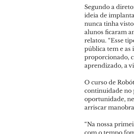
Segundo a diretor
ideia de implant
nunca tinha vist
alunos ficaram a
relatou. “Esse ti
pública tem e as
proporcionado, c
aprendizado, a vi
O curso de Robóti
continuidade no p
oportunidade, nes
arriscar manobras
“Na nossa primei
com o tempo fomo