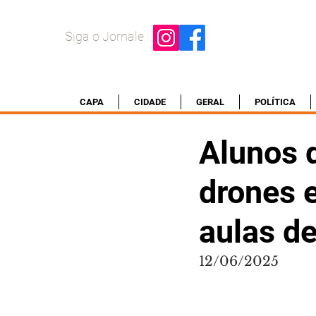
Siga o Jornale
CAPA
CIDADE
GERAL
POLÍTICA
Alunos 
drones 
aulas d
12/06/2025