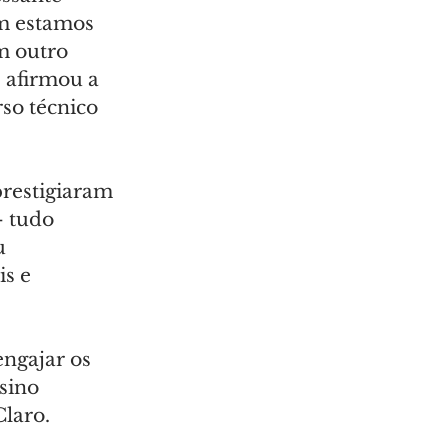
m estamos 
m outro 
 afirmou a 
so técnico 
restigiaram 
 tudo 
u 
s e 
ngajar os 
sino 
Claro.