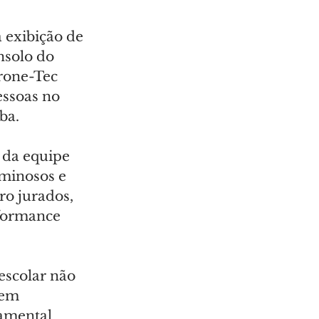
 exibição de 
solo do 
rone-Tec 
essoas no 
ba.
 da equipe 
minosos e 
o jurados, 
formance 
escolar não 
 em 
amental 