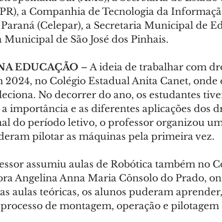
PR), a Companhia de Tecnologia da Informaçã
araná (Celepar), a Secretaria Municipal de E
 Municipal de São José dos Pinhais.
NA EDUCAÇÃO
 – A ideia de trabalhar com dr
m 2024, no Colégio Estadual Anita Canet, onde 
ciona. No decorrer do ano, os estudantes tive
a importância e as diferentes aplicações dos d
nal do período letivo, o professor organizou u
deram pilotar as máquinas pela primeira vez.
fessor assumiu aulas de Robótica também no Co
ora Angelina Anna Maria Cônsolo do Prado, o
as aulas teóricas, os alunos puderam aprender, 
processo de montagem, operação e pilotagem 