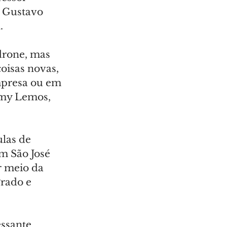
u Gustavo 
.
drone, mas 
oisas novas, 
mpresa ou em 
Amy Lemos, 
las de 
m São José 
r meio da 
Prado e 
ssante 