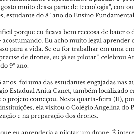
 gosto muito dessa parte de tecnologia”, conto
nos, estudante do 8° ano do Ensino Fundamental
fícil porque eu ficava bem receosa de bater o 
e acostumando. Eu acho muito legal aprender c
sso para a vida. Se eu for trabalhar em uma e
recise de drones, eu já sei pilotar”, celebrou 
 do 9º ano.
15 anos, foi uma das estudantes engajadas nas au
gio Estadual Anita Canet, também localizado e
 o projeto começou. Nesta quarta-feira (11), po
instituições, ela visitou o Colégio Angelina do 
zação e na preparação dos drones.
que eu aprenderia a pilotar um drone. É intere