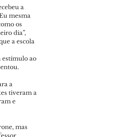
ecebeu a 
 “Eu mesma 
como os 
iro dia”, 
que a escola 
 estímulo ao 
centou.
ra a 
es tiveram a 
ram e 
rone, mas 
essor 