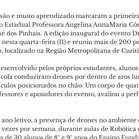
rsão e muito aprendizado marcaram a primeira
o Estadual Professora Angelina AnnaMaria Côn
sé dos Pinhais. A edição inaugural do evento D
nesta quarta-feira (11) e reuniu mais de 200 p
o, localizado na Região Metropolitana de Curiti
esenvolvido pelos próprios estudantes, alunos
scola conduziram drones por dentro de aros lu
áculos posicionados no chão. Um corpo de quatr
essores e apoiadores do evento, avaliou a per
 ano letivo, a presença de drones no ambiente 
 vezes por semana, durante aulas de Robótica
ca de 30 alunos de 8º e 9º anos do Ensino Fund