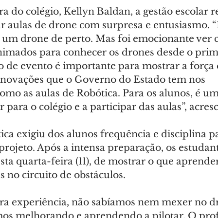
a do colégio, Kellyn Baldan, a gestão escolar r
ar aulas de drone com surpresa e entusiasmo.
o um drone de perto. Mas foi emocionante ver 
nimados para conhecer os drones desde o prime
po de evento é importante para mostrar a força 
 inovações que o Governo do Estado tem nos 
omo as aulas de Robótica. Para os alunos, é um
r para o colégio e a participar das aulas”, acres
ca exigiu dos alunos frequência e disciplina pa
rojeto. Após a intensa preparação, os estudant
ta quarta-feira (11), de mostrar o que aprende
 no circuito de obstáculos.
ra experiência, não sabíamos nem mexer no d
s melhorando e aprendendo a pilotar. O prof