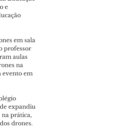
o e 
ducação 
ones em sala 
o professor 
ram aulas 
rones na 
m evento em 
légio 
nde expandiu 
na prática, 
dos drones.