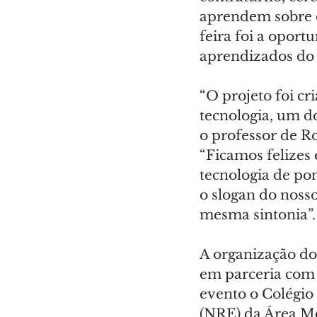
aprendem sobre o
feira foi a oport
aprendizados do 
“O projeto foi cr
tecnologia, um d
o professor de Ro
“Ficamos felizes
tecnologia de po
o slogan do noss
mesma sintonia”.
A organização do
em parceria com
evento o Colégio
(NRE) da Área Me