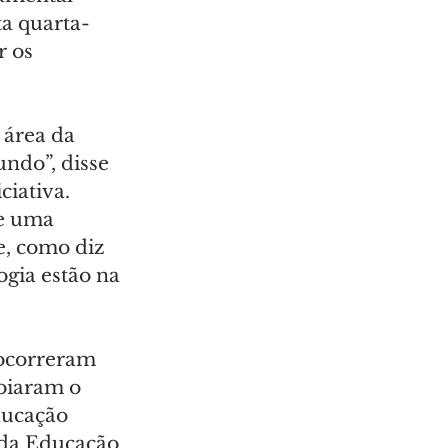
a quarta-
 os 
 área da 
ndo”, disse 
iativa. 
e uma 
e, como diz 
gia estão na 
 ocorreram 
oiaram o 
ducação 
 da Educação 