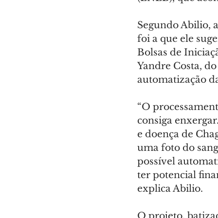
Segundo Abilio, 
foi a que ele sug
Bolsas de Inicia
Yandre Costa, do
automatização da
“O processamento
consiga enxergar
e doença de Chag
uma foto do sang
possível automati
ter potencial fin
explica Abilio.
O projeto, batiza