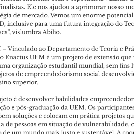
inalistas. Ele nos ajudou a aprimorar nosso mo
atégia de mercado. Vemos um enorme potencial
D, inclusive para uma futura integração do Te
s”, vislumbra Abilio.
 
– Vinculado ao Departamento de Teoria e Prát
o Enactus UEM é um projeto de extensão que i
ma organização estudantil mundial, sem fins lu
jetos de empreendedorismo social desenvolvi
sino superior.
ojeto é desenvolver habilidades empreendedor
ção e pós-graduação da UEM. Os participantes
em soluções e colocam em prática projetos q
da de pessoas em situação de vulnerabilidade, 
o de um mundo mais justo e sustentável. A coo