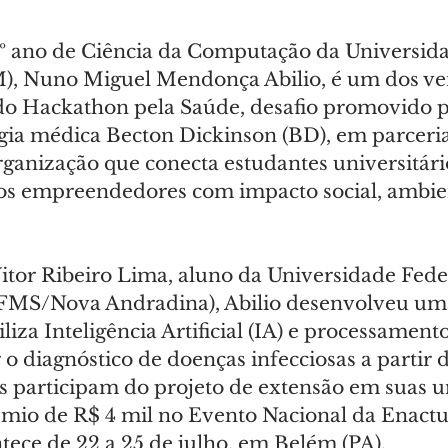
º ano de Ciência da Computação da Universida
), Nuno Miguel Mendonça Abilio, é um dos ve
do Hackathon pela Saúde, desafio promovido 
ogia médica Becton Dickinson (BD), em parceri
rganização que conecta estudantes universitári
tos empreendedores com impacto social, ambien
Vitor Ribeiro Lima, aluno da Universidade Fede
UFMS/Nova Andradina), Abilio desenvolveu uma
liza Inteligência Artificial (IA) e processamen
o diagnóstico de doenças infecciosas a partir 
 participam do projeto de extensão em suas u
êmio de R$ 4 mil no Evento Nacional da Enactus
tece de 22 a 25 de julho, em Belém (PA).