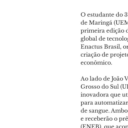
O estudante do 3
de Maringá (UEM
primeira edição 
global de tecnol
Enactus Brasil, o
criação de proje
econômico.
Ao lado de João 
Grosso do Sul (
inovadora que uti
para automatizar 
de sangue. Ambos
e receberão o pr
(ENEB), que acon