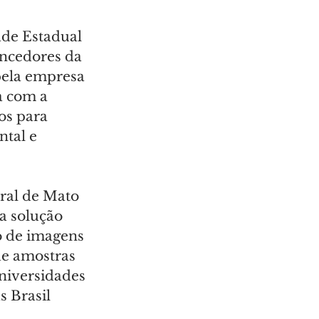
de Estadual 
ncedores da 
pela empresa 
a com a 
os para 
tal e 
ral de Mato 
 solução 
to de imagens 
de amostras 
niversidades 
 Brasil 