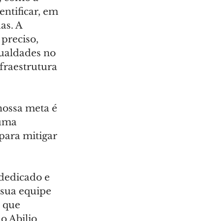
ntificar, em 
as. A 
preciso, 
ualdades no 
fraestrutura 
nossa meta é 
uma 
para mitigar 
dedicado e 
sua equipe 
 que 
o Abilio 