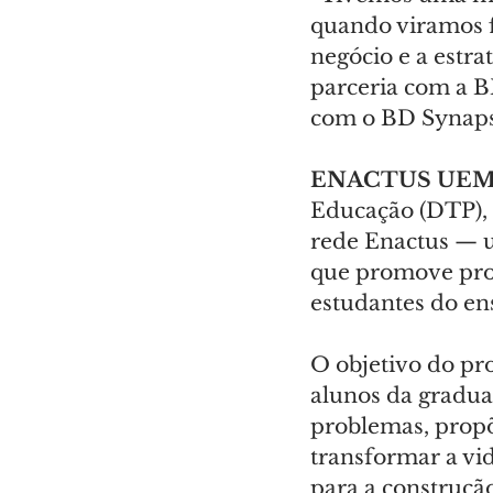
quando viramos f
negócio e a estr
parceria com a B
com o BD Synapse
ENACTUS UEM
Educação (DTP), 
rede Enactus — u
que promove pro
estudantes do en
O objetivo do pr
alunos da gradua
problemas, propõ
transformar a vi
para a construçã