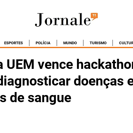
ESPORTES
POLÍCIA
MUNDO
TURISMO
CULTU
a UEM vence hackath
 diagnosticar doenças
s de sangue