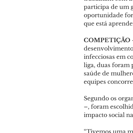
participa de um 
oportunidade for
que está aprend
COMPETIÇÃO 
desenvolvimento 
infecciosas em c
liga, duas foram 
saúde de mulhere
equipes concorre
Segundo os organi
–, foram escolhi
impacto social na
“Tivemos uma men