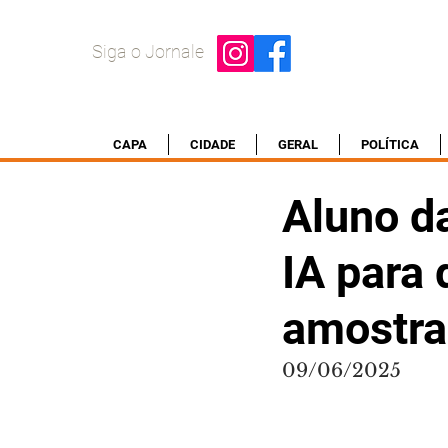
Siga o Jornale
CAPA
CIDADE
GERAL
POLÍTICA
Aluno d
IA para
amostra
09/06/2025