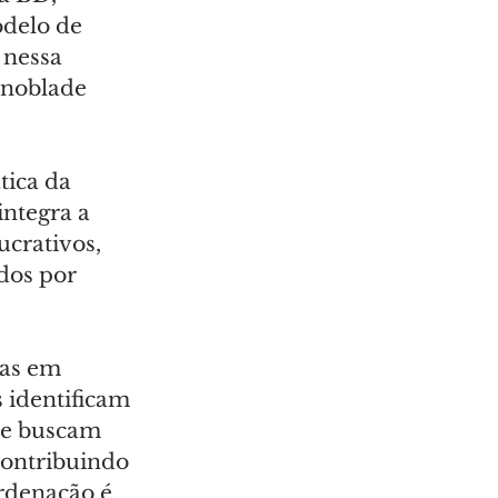
delo de 
 nessa 
cnoblade 
ica da 
ntegra a 
crativos, 
dos por 
as em 
 identificam 
ue buscam 
contribuindo 
rdenação é 