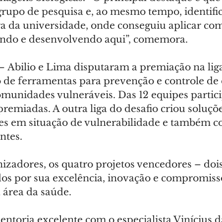
grupo de pesquisa e, ao mesmo tempo, identif
a da universidade, onde conseguiu aplicar com
endo e desenvolvendo aqui”, comemora.
–
Abilio e Lima disputaram a premiação na liga
de ferramentas para prevenção e controle de
omunidades vulneráveis. Das 12 equipes partici
premiadas. A outra liga do desafio criou soluçõe
s em situação de vulnerabilidade e também c
ntes.
zadores, os quatro projetos vencedores – dois 
dos por sua excelência, inovação e compromiss
 área da saúde.
toria excelente com o especialista Vinícius d