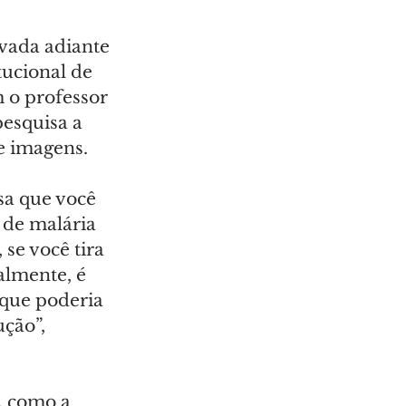
vada adiante 
tucional de 
 o professor 
esquisa a 
e imagens.
sa que você 
 de malária 
se você tira 
lmente, é 
 que poderia 
ção”, 
, como a 