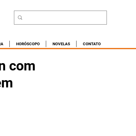
RA
HORÓSCOPO
NOVELAS
CONTATO
on com
 em