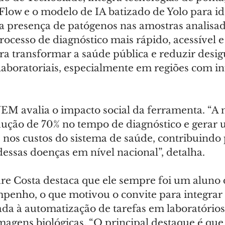
low e o modelo de IA batizado de Yolo para ide
a presença de patógenos nas amostras analisad
rocesso de diagnóstico mais rápido, acessível e 
ra transformar a saúde pública e reduzir desig
laboratoriais, especialmente em regiões com in
EM avalia o impacto social da ferramenta. “A 
ução de 70% no tempo de diagnóstico e gerar 
nos custos do sistema de saúde, contribuindo 
dessas doenças em nível nacional”, detalha.
re Costa destaca que ele sempre foi um aluno 
enho, o que motivou o convite para integrar 
ada à automatização de tarefas em laboratórios
agens biológicas. “O principal destaque é que 