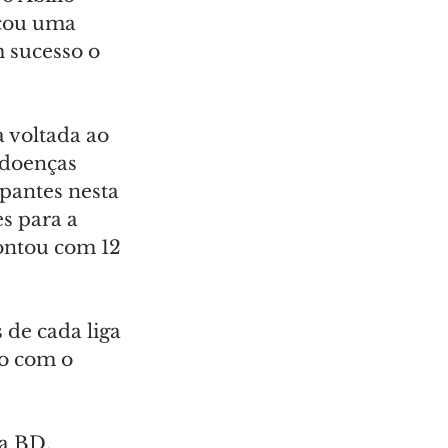
icou uma 
 sucesso o 
 voltada ao 
 doenças 
pantes nesta 
s para a 
ontou com 12 
de cada liga 
o com o 
a BD, 