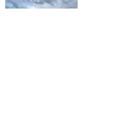
defender a confiabilidade do
sistema eletrônico de votação do
Brasil e destacou as iniciativas da
Justiça para fortalecer o processo
democrático. O ministro
discursou na abertura da Corrida
pela Democracia, realizada pelo
PRF prende motorista
TSE no Autódromo Internacional
embriagado e sem
Nelson Piquet, em Brasília, neste
domingo (9). E
habilitação que atropelou
três pessoas
09/08/2026 Acidente ocorreu
neste sábado em Mandirituba
Reprodução A Polícia Rodoviária
prendeu um motorista, de 39
anos, após ele se envolver em um
grave acidente na BR-116, em
Mandirituba, na Região
Metropolitana de Curitiba, neste