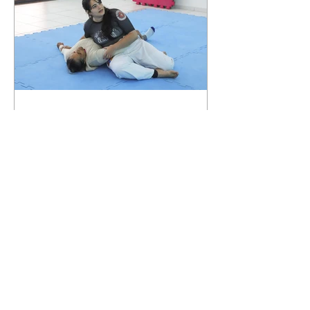
Curitiba promove oficina
gratuita de defesa pessoal
para mulheres durante o
Agosto Lilás
06/08/2026 Divulgação Como
parte da programação do Agosto
Lilás, mês de conscientização e
enfrentamento à violência contra
a mulher, a Prefeitura de
Curitiba, por meio da Secretaria
Municipal de Esporte, Lazer e
Juventude (Smelj) promove, no
dia 11 de agosto, às 14h, a oficina