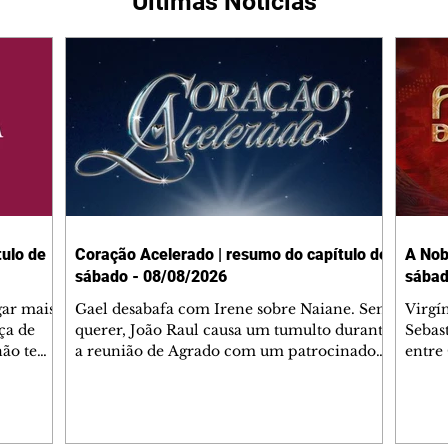
Últimas Notícias
ulo de
Coração Acelerado | resumo do capítulo de
A Nob
sábado - 08/08/2026
sábad
gar mais
Gael desabafa com Irene sobre Naiane. Sem
Virgí
ça de
querer, João Raul causa um tumulto durante
Sebas
 não tem
a reunião de Agrado com um patrocinador.
entre
ia.
Zilá orienta Osmar a seguir Cinara, que
que B
ão de
percebe a movimentação e alerta Ronei.
nega 
ntino
Palhares confronta Cinara sobre a
Tonho
aproximação com Ronei. Eduarda pensa
a fam