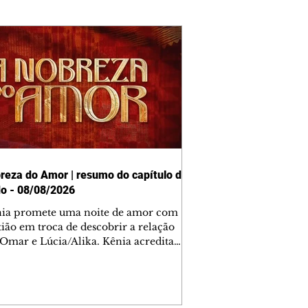
reza do Amor | resumo do capítulo de
o - 08/08/2026
nia promete uma noite de amor com
tião em troca de descobrir a relação
 Omar e Lúcia/Alika. Kênia acredita
inta esteja mesmo ao lado de Jendal, e
o convite para jantar com os dois.
 desabafa com Casemiro e conta que
ília de Lúcia/Alika tem uma dívida