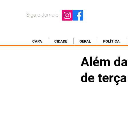
Siga o Jornale
CAPA
CIDADE
GERAL
POLÍTICA
Além da 
de terç