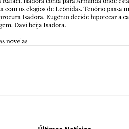
 Rafael. Isadora conta para Arminda onde est
ta com os elogios de Leônidas. Tenório passa m
procura Isadora. Eugênio decide hipotecar a ca
agem. Davi beija Isadora.
as novelas