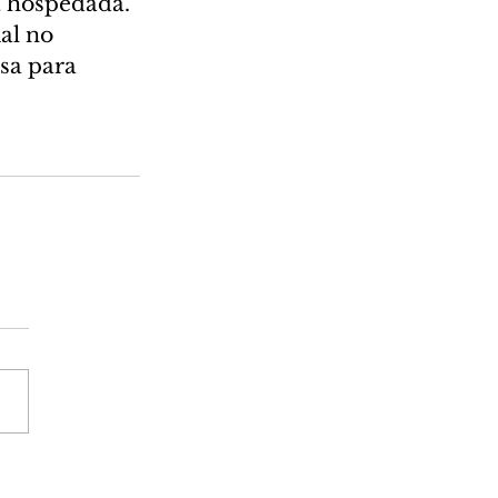
á hospedada. 
al no 
sa para 