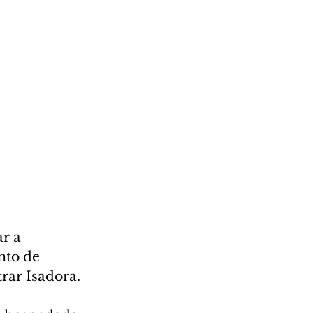
r a 
nto de 
rar Isadora.