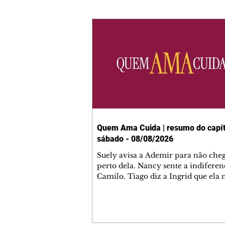
Quem Ama Cuida | resumo do capít
sábado - 08/08/2026
Suely avisa a Ademir para não che
perto dela. Nancy sente a indiferen
Camilo. Tiago diz a Ingrid que ela
competência para presidir a joalher
André conta a Pedro que a associaç
advogados expulsou Ademir. Laure
contrata Adriana para servir no