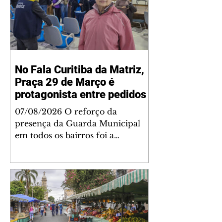
No Fala Curitiba da Matriz,
Praça 29 de Março é
protagonista entre pedidos
07/08/2026 O reforço da
presença da Guarda Municipal
em todos os bairros foi a
prioridade mais votada no Fala
Curitiba da Regional Matriz,
durante a reunião presencial do
programa na noite desta quinta-
feira (6/8), no Mercado Municipal
de Curitiba. A vencedora teve 296
votos. Mas a grande protagonista