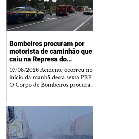
Bombeiros procuram por
motorista de caminhão que
caiu na Represa do
Vossoroca
07/08/2026 Acidente ocorreu no
início da manhã desta sexta PRF
O Corpo de Bombeiros procura
pelo motorista de um caminhão
que tombou e caiu na Represa do
Vossoroca, em Tijucas do Sul,
Região Metropolitana de Curitiba.
O veículo de carga trafegava no
sentido Santa Catarina da rodovia
quando houve o acidente, no