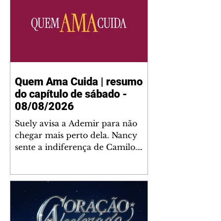
Quem Ama Cuida | resumo
do capítulo de sábado -
08/08/2026
Suely avisa a Ademir para não
chegar mais perto dela. Nancy
sente a indiferença de Camilo.
Tiago diz a Ingrid que ela não
tem competência para presidir a
joalheria. André conta a Pedro
que a associação de advogados
expulsou Ademir. Laurentino
contrata Adriana para servir no