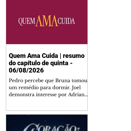
Quem Ama Cuida | resumo
do capítulo de quinta -
06/08/2026
Pedro percebe que Bruna tomou
um remédio para dormir. Joel
demonstra interesse por Adriana.
Fernando elogia Mau Mau. Bia
não gosta quando Brigitte e
Rafael se sentam à mesa com ela
e César, atrapalhando o jantar
romântico do casal. Bruna se