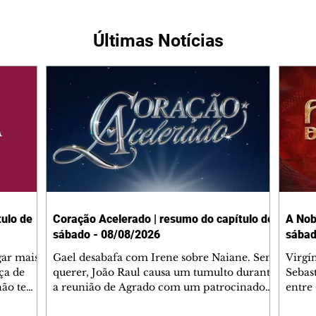
Últimas Notícias
ulo de
Coração Acelerado | resumo do capítulo de
A Nob
sábado - 08/08/2026
sábad
gar mais
Gael desabafa com Irene sobre Naiane. Sem
Virgí
ça de
querer, João Raul causa um tumulto durante
Sebas
 não tem
a reunião de Agrado com um patrocinador.
entre
ia.
Zilá orienta Osmar a seguir Cinara, que
que B