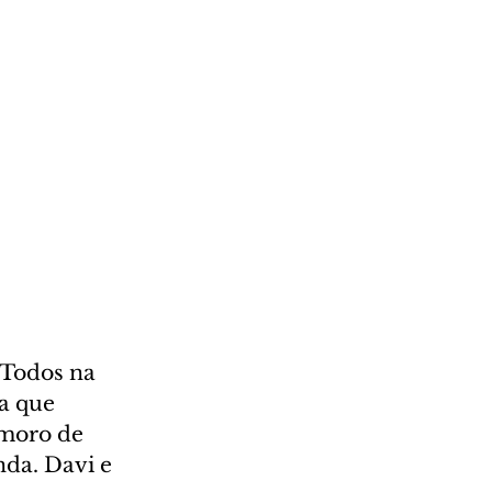
 Todos na 
a que 
amoro de 
da. Davi e 