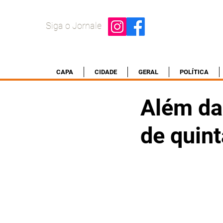
Siga o Jornale
CAPA
CIDADE
GERAL
POLÍTICA
Além da 
de quin