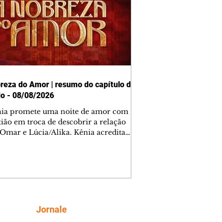
reza do Amor | resumo do capítulo de
o - 08/08/2026
nia promete uma noite de amor com
tião em troca de descobrir a relação
 Omar e Lúcia/Alika. Kênia acredita
inta esteja mesmo ao lado de Jendal, e
o convite para jantar com os dois.
 desabafa com Casemiro e conta que
ília de Lúcia/Alika tem uma dívida
mar. Ana Maria vai à casa de Manoel
estratada por Fortunato. José e Omar
tam sobre a possível jazida de
Siga
Jornale
tênio na região. Virgínia provoca