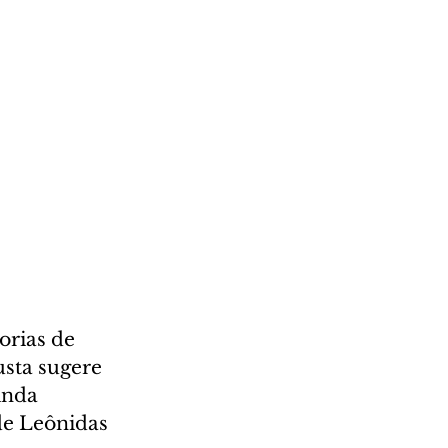
orias de 
usta sugere 
inda 
de Leônidas 