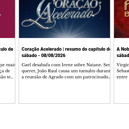
ulo de
Coração Acelerado | resumo do capítulo de
A Nob
sábado - 08/08/2026
sábad
gar mais
Gael desabafa com Irene sobre Naiane. Sem
Virgí
ça de
querer, João Raul causa um tumulto durante
Sebas
 não tem
a reunião de Agrado com um patrocinador.
entre
ia.
Zilá orienta Osmar a seguir Cinara, que
que B
ão de
percebe a movimentação e alerta Ronei.
nega 
ntino
Palhares confronta Cinara sobre a
Tonho
aproximação com Ronei. Eduarda pensa
a fam
una no
em pedir a Valéria para ficar com Sol. Gael
com O
a. Dora
decide terminar com Naiane. João Raul
e é d
m
inventa para Agrado que não está
comen
Editorias
Editais Certificados
Lyris
conseguindo conviver com seu sucesso, e
tungs