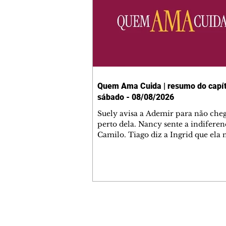
Quem Ama Cuida | resumo do capít
sábado - 08/08/2026
Suely avisa a Ademir para não che
perto dela. Nancy sente a indiferen
Camilo. Tiago diz a Ingrid que ela
competência para presidir a joalher
André conta a Pedro que a associaç
advogados expulsou Ademir. Laure
contrata Adriana para servir no
restaurante. Adriana vê Pedro e Br
restaurante. Bruna provoca Adrian
pede ajuda a André para marcar u
Contato comercial
encontro com Suely. Adriana diz a 
mmjornale@gmail.com