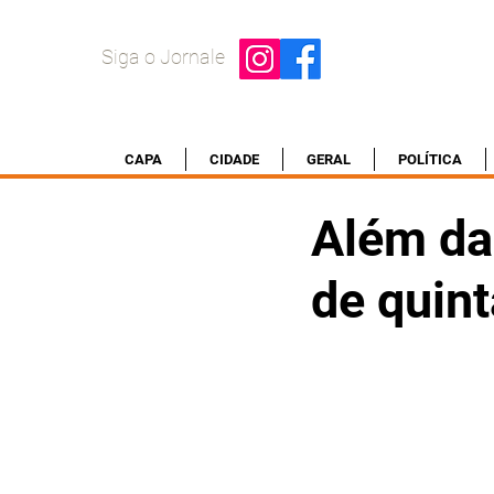
Siga o Jornale
CAPA
CIDADE
GERAL
POLÍTICA
Além da 
de quin