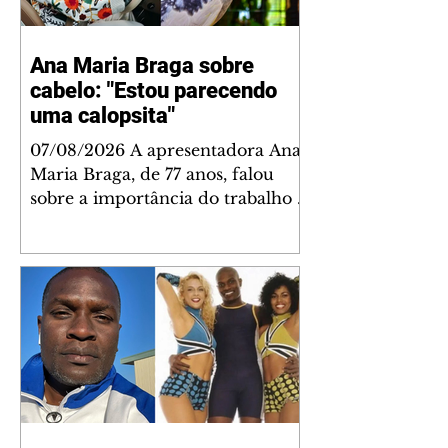
Ana Maria Braga sobre
cabelo: "Estou parecendo
uma calopsita"
07/08/2026 A apresentadora Ana
Maria Braga, de 77 anos, falou
sobre a importância do trabalho e
o que ele representa em sua vida.
A veterana chegou à TV Globo
em 1999 e continua fazendo
sucesso no período matinal. A
comunicadora global começou o
papo descontraído, gravado por
seu esposo, o jornalista Fábio
Arruda, e comentou sobre a
importância de se estabelecer um
plano para o fim de semana, a fim