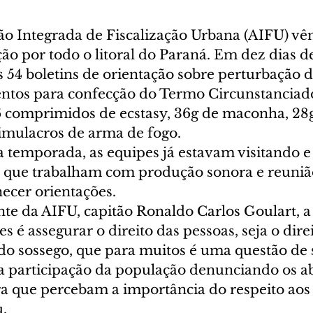
ão Integrada de Fiscalização Urbana (AIFU) vê
ão por todo o litoral do Paraná. Em dez dias de
 54 boletins de orientação sobre perturbação d
tos para confecção do Termo Circunstanciado
 comprimidos de ecstasy, 36g de maconha, 28g
simulacros de arma de fogo.
a temporada, as equipes já estavam visitando e 
 que trabalham com produção sonora e reuniã
ecer orientações.
e da AIFU, capitão Ronaldo Carlos Goulart, a 
s é assegurar o direito das pessoas, seja o direi
do sossego, que para muitos é uma questão de 
 participação da população denunciando os a
a que percebam a importância do respeito aos 
u.