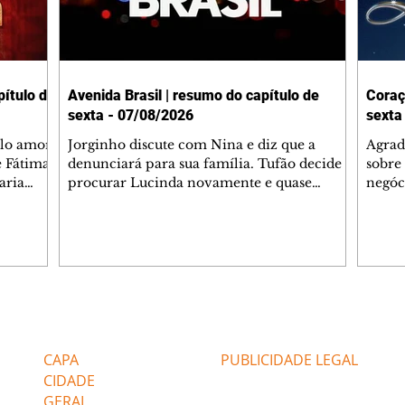
ítulo de
Avenida Brasil | resumo do capítulo de
Coraç
sexta - 07/08/2026
sexta
elo amor
Jorginho discute com Nina e diz que a
Agrad
e Fátima
denunciará para sua família. Tufão decide
sobre 
aria
procurar Lucinda novamente e quase
negóc
u
encontra Nina no lixão. Débora se
Janet
do,
preocupa com Jorginho. Monalisa pede que
Verôn
esteve
Olenka não a deixe sozinha. Tufão
inform
 Alika o
encontra Jorginho e o leva para casa. Max é
procu
. Chinua
hostil com Carminha. Diógenes se irrita
que e
quando Tavinho diz que não negociará o
decep
 Pascoal
passe de Roni por causa de sua sexualidade.
que s
Editorias
Editais Certificados
re que
Janaína admite para Jorginho que Lúcio e
preoc
r aos
Max estavam envolvidos na tentativa de
Cinar
CAPA
PUBLICIDADE LEGAL
assalto à
desco
CIDADE
GERAL