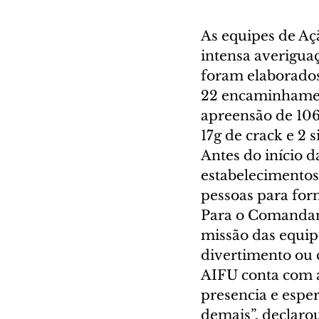
As equipes de Aç
intensa averiguaç
foram elaborados
22 encaminhamen
apreensão de 106
17g de crack e 2 
Antes do início d
estabelecimentos
pessoas para forn
Para o Comandant
missão das equipe
divertimento ou 
AIFU conta com a
presencia e esper
demais”, declaro