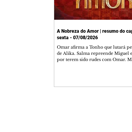
A Nobreza do Amor | resumo do cap
sexta - 07/08/2026
Omar afirma a Tonho que lutará p
de Alika. Salma repreende Miguel 
por terem sido rudes com Omar. M
Helena aconselha Manoel sobre se
namoro com Ana Maria. Pressiona
Bakari revela a Jendal que Chinua 
em terras inimigas. Omar pede que
acompanhe até a agência bancária
alerta Dumi, Akin e Ladisa sobre as
desconfianças de Jendal, que sonda
Contato comercial
sobre seu conselheiro. Chinua suge
mmjornale@gmail.com
Kênia reveja sua decisão de se junta
Telefone: (41) 99978-9956
rebel
Redação