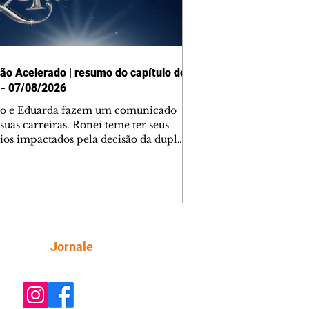
ão Acelerado | resumo do capítulo de
 - 07/08/2026
o e Eduarda fazem um comunicado
suas carreiras. Ronei teme ter seus
ios impactados pela decisão da dupla.
e decide prestar queixa contra
ica. Gael descobre que Naiane passou
ações sigilosas para Talita. Ronei
ra Verônica novamente e descobre
la deixou Bom Retorno. Gael se
ciona com Naiane. Valéria anuncia
e mudará de país, e Eduarda se
Siga
Jornale
upa com Sol. Palhares desconfia de
a em relação a Zilá. Ronei e Cinara
nfia