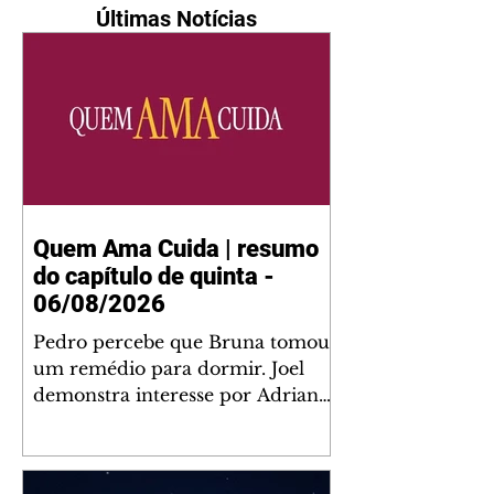
Últimas Notícias
Quem Ama Cuida | resumo
do capítulo de quinta -
06/08/2026
Pedro percebe que Bruna tomou
um remédio para dormir. Joel
demonstra interesse por Adriana.
Fernando elogia Mau Mau. Bia
não gosta quando Brigitte e
Rafael se sentam à mesa com ela