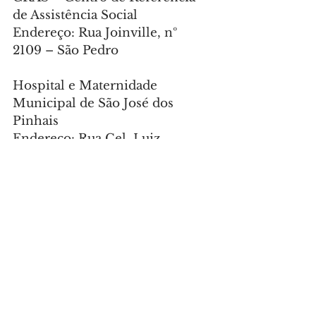
de Assistência Social
Endereço: Rua Joinville, nº 
2109 – São Pedro
Hospital e Maternidade 
Municipal de São José dos 
Pinhais
Endereço: Rua Cel. Luiz 
Victorino Ordine, nº 1747 – São 
Pedro
Defensoria Pública do Paraná / 
AMPARA
Endereço: Largo Vereador 
Segismundo Salata, nº 192 – 
Centro
Telefone: (41) 3388-7550