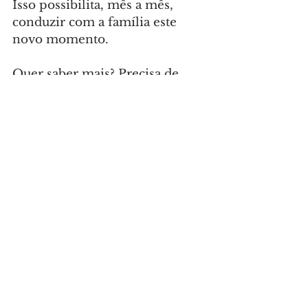
Isso possibilita, mês a mês, 
conduzir com a família este 
novo momento.
Quer saber mais? Precisa de 
ajuda para amamentar? 
Acompanhe na sua unidade de 
saúde de referência – aquela 
mais próxima da sua residência 
– qual 
a data e horário para 
participar da ação do Agosto 
Dourado
 e busque receber 
orientações sobre amamentação 
com a equipe de Enfermagem.
Grávidas Ativas – 
O programa 
mensal oferecido pela Saúde 
Municipal às gestantes terá uma 