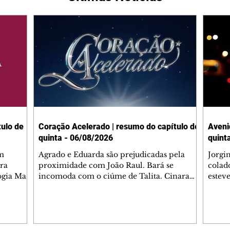
ulo de
Coração Acelerado | resumo do capítulo de
Aveni
quinta - 06/08/2026
quint
m
Agrado e Eduarda são prejudicadas pela
Jorgi
ra
proximidade com João Raul. Bará se
colad
ogia Mau
incomoda com o ciúme de Talita. Cinara
estev
e Rafael
desabafa com Ronei e decide passar uns
infor
dias na casa de Palhares. Agrado pede para
e pro
 casal.
ter uma conversa com Eduarda. Janete
Iran 
 de
confronta Zilá, que garante à irmã que não
Monal