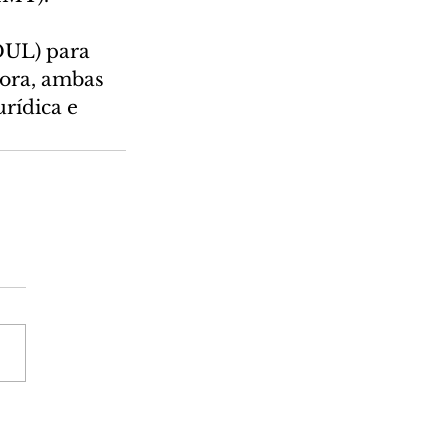
DUL) para 
gora, ambas 
rídica e 