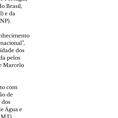
 Brasil, 
) e da 
ANP).
onhecimento 
acional”, 
idade dos 
da pelos 
e Marcelo 
nto com 
ão de 
 dos 
de Água e 
(IMT).