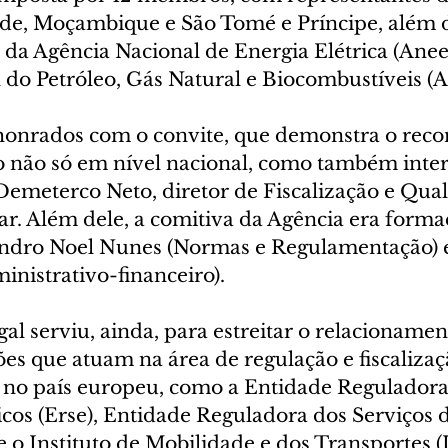
de, Moçambique e São Tomé e Príncipe, além do
da Agência Nacional de Energia Elétrica (Aneel
 do Petróleo, Gás Natural e Biocombustíveis (
honrados com o convite, que demonstra o rec
o não só em nível nacional, como também intern
Demeterco Neto, diretor de Fiscalização e Qual
ar. Além dele, a comitiva da Agência era forma
andro Noel Nunes (Normas e Regulamentação) 
inistrativo-financeiro).
al serviu, ainda, para estreitar o relacioname
es que atuam na área de regulação e fiscalizaç
s no país europeu, como a Entidade Reguladora
cos (Erse), Entidade Reguladora dos Serviços 
e o Instituto de Mobilidade e dos Transportes 