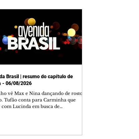
da Brasil | resumo do capítulo de
a - 06/08/2026
nho vê Max e Nina dançando de rosto
o. Tufão conta para Carminha que
e com Lucinda em busca de
mações sobre Rita. Nina despista Max
cura Jorginho, mas não o encontra.
se muda para a casa de Jorginho.
isa pensa em reconquistar Silas.