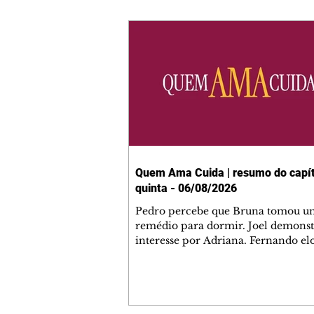
Quem Ama Cuida | resumo do capít
quinta - 06/08/2026
Pedro percebe que Bruna tomou u
remédio para dormir. Joel demonst
interesse por Adriana. Fernando el
Mau. Bia não gosta quando Brigitte 
se sentam à mesa com ela e César,
atrapalhando o jantar romântico do
Bruna se aproveita da preocupação