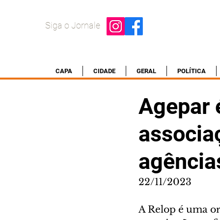
Siga o Jornale
CAPA
CIDADE
GERAL
POLÍTICA
Agepar é
associaç
agência
22/11/2023
A Relop é uma or