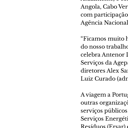
Angola, Cabo Ver
com participação 
Agência Nacional
“Ficamos muito 
do nosso trabalh
celebra Antenor 
Serviços da Agep
diretores Alex S
Luiz Curado (adm
A viagem a Portug
outras organizaçõ
serviços público
Serviços Energéti
Resíduos (Ersar) 