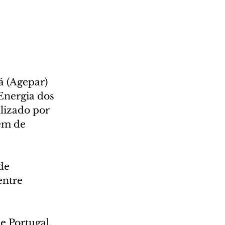
 (Agepar) 
Energia dos 
lizado por 
em de 
de 
ntre 
 Portugal, 