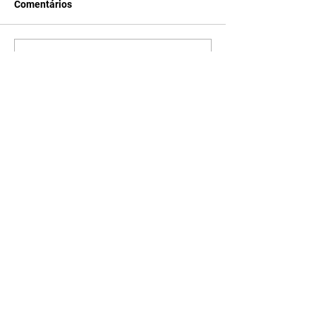
Comentários
Escreva um comentário
Últimas Notícias
Mais de 830 mil celulares
foram roubados em 2025
06/08/2026 Roubos recuaram