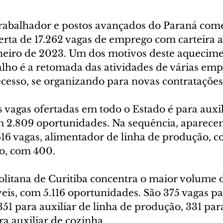
rabalhador e postos avançados do Paraná com
rta de 17.262 vagas de emprego com carteira a
neiro de 2023. Um dos motivos deste aquecime
lho é a retomada das atividades de várias emp
cesso, se organizando para novas contratações
 vagas ofertadas em todo o Estado é para auxil
 2.809 oportunidades. Na sequência, aparecem
616 vagas, alimentador de linha de produção, c
o, com 400. 
litana de Curitiba concentra o maior volume d
eis, com 5.116 oportunidades. São 375 vagas pa
51 para auxiliar de linha de produção, 331 para
a auxiliar de cozinha.