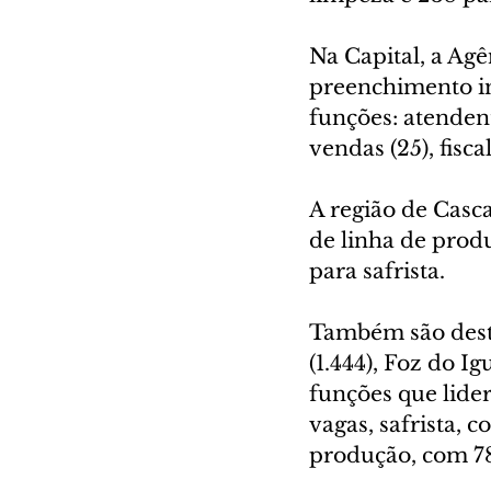
Na Capital, a Agê
preenchimento im
funções: atendent
vendas (25), fisca
A região de Casca
de linha de prod
para safrista.
Também são desta
(1.444), Foz do I
funções que lider
vagas, safrista, 
produção, com 7