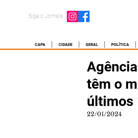
Siga o Jornale
CAPA
CIDADE
GERAL
POLÍTICA
Agência
têm o m
últimos
22/01/2024