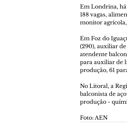
Em Londrina, há 
188 vagas, alimen
monitor agrícola
Em Foz do Iguaçu
(290), auxiliar d
atendente balconi
para auxiliar de 
produção, 61 para
No Litoral, a Reg
balconista de aço
produção - químic
Foto: AEN