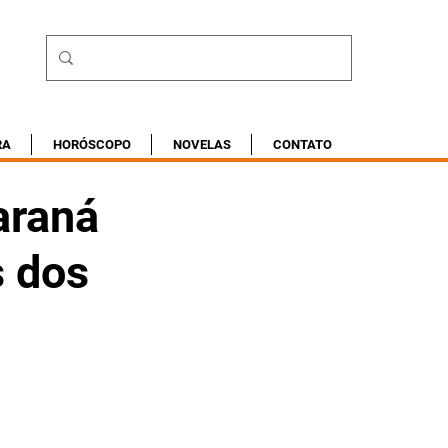
RA
HORÓSCOPO
NOVELAS
CONTATO
araná
s dos