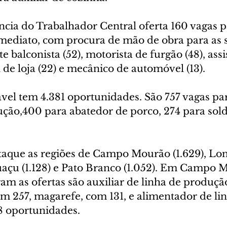
ncia do Trabalhador Central oferta 160 vagas p
ediato, com procura de mão de obra para as s
e balconista (52), motorista de furgão (48), assi
l de loja (22) e mecânico de automóvel (13).
vel tem 4.381 oportunidades. São 757 vagas par
ução,400 para abatedor de porco, 274 para sol
que as regiões de Campo Mourão (1.629), Lon
guaçu (1.128) e Pato Branco (1.052). Em Campo M
am as ofertas são auxiliar de linha de produçã
com 257, magarefe, com 131, e alimentador de li
8 oportunidades.