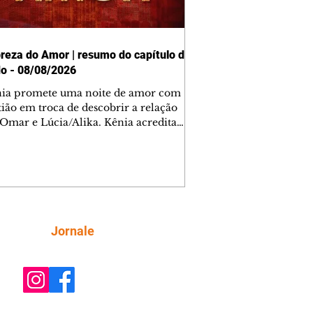
reza do Amor | resumo do capítulo de
o - 08/08/2026
nia promete uma noite de amor com
tião em troca de descobrir a relação
 Omar e Lúcia/Alika. Kênia acredita
inta esteja mesmo ao lado de Jendal, e
o convite para jantar com os dois.
 desabafa com Casemiro e conta que
ília de Lúcia/Alika tem uma dívida
mar. Ana Maria vai à casa de Manoel
estratada por Fortunato. José e Omar
tam sobre a possível jazida de
Siga
Jornale
tênio na região. Virgínia provoca
nes na frente de Marta. Binta s