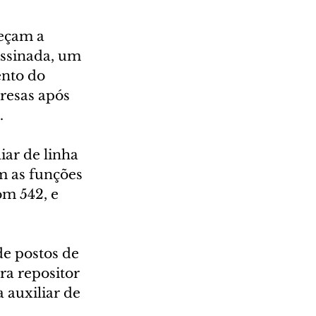
eçam a 
ssinada, um 
nto do 
resas após 
.
iar de linha 
 as funções 
om 542, e 
e postos de 
ra repositor 
 auxiliar de 