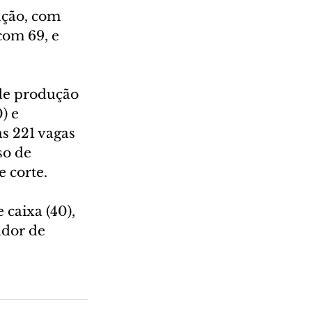
ução, com 
com 69, e 
de produção 
) e 
s 221 vagas 
so de 
e corte.
caixa (40), 
ador de 