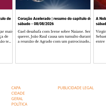
ulo de
Coração Acelerado | resumo do capítulo de
A Nob
sábado - 08/08/2026
sábad
gar mais
Gael desabafa com Irene sobre Naiane. Sem
Virgí
ça de
querer, João Raul causa um tumulto durante
Sebas
 não tem
a reunião de Agrado com um patrocinador.
entre
ia.
Zilá orienta Osmar a seguir Cinara, que
que B
ão de
percebe a movimentação e alerta Ronei.
nega 
ntino
Palhares confronta Cinara sobre a
Tonho
aproximação com Ronei. Eduarda pensa
a fam
una no
em pedir a Valéria para ficar com Sol. Gael
com O
a. Dora
decide terminar com Naiane. João Raul
e é d
m
inventa para Agrado que não está
comen
Editorias
Editais Certificados
Lyris
conseguindo conviver com seu sucesso, e
tungs
urante de
termina o relacionamento dos dois.
Dióge
CAPA
PUBLICIDADE LEGAL
CIDADE
GERAL
POLÍTICA