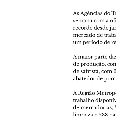
As Agências do T
semana com a ofe
recorde desde ja
mercado de traba
um período de re
A maior parte das
de produção, com
de safrista, com 
abatedor de porc
A Região Metropo
trabalho disponív
de mercadorias, 3
limpeza e 238 par