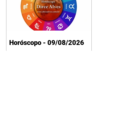
Horóscopo - 09/08/2026
Tenha seu Mapa Astral de
nascimento, o Mapa astral do Ano
de 2026 e 2027, o que os planetas
indicam para o seu: Trabalho,
Amor, Dinheiro, Saúde e Família.
Estudo com 35 páginas. Adquira
já através da nossa loja virtual ou
na loja física: rua Emiliano
Perneta 30 – loja 21 – galeria
Cezar Franco – centro –
Curitiba. Você pode pedir
também através do nosso