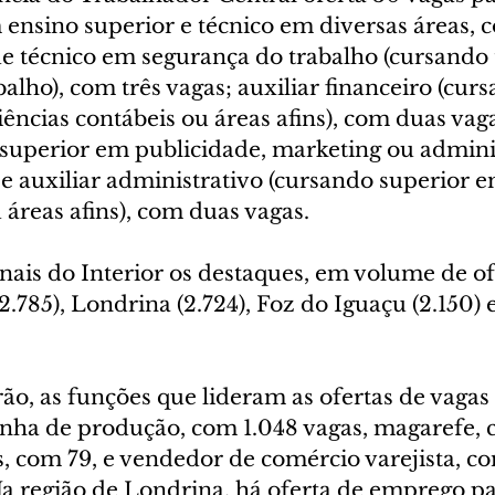
 ensino superior e técnico em diversas áreas, 
de técnico em segurança do trabalho (cursando
alho), com três vagas; auxiliar financeiro (curs
ências contábeis ou áreas afins), com duas vaga
 superior em publicidade, marketing ou adminis
e auxiliar administrativo (cursando superior e
áreas afins), com duas vagas.
ais do Interior os destaques, em volume de ofe
85), Londrina (2.724), Foz do Iguaçu (2.150) e
 as funções que lideram as ofertas de vagas 
inha de produção, com 1.048 vagas, magarefe, 
, com 79, e vendedor de comércio varejista, c
a região de Londrina, há oferta de emprego pa