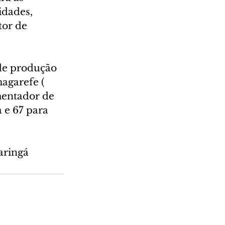
dades, 
tor de 
de produção 
garefe (​​
mentador de 
 e 67 para 
aringá 