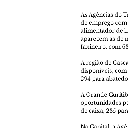
As Agências do T
de emprego com c
alimentador de l
aparecem as de m
faxineiro, com 6
A região de Casc
disponíveis, com 
294 para abatedo
A Grande Curitib
oportunidades pa
de caixa, 235 par
Na Capital, a Agê