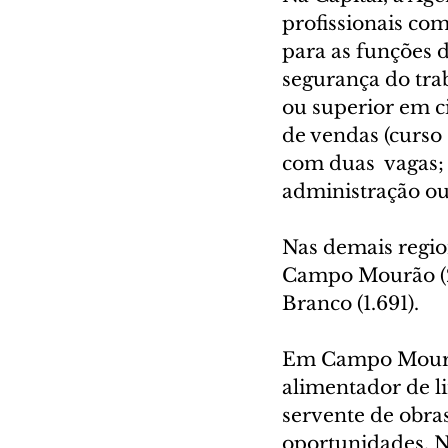
profissionais com
para as funções 
segurança do trab
ou superior em ci
de vendas (curso
com duas  vagas; 
administração ou 
Nas demais region
Campo Mourão (2.7
Branco (1.691).
Em Campo Mourão,
alimentador de l
servente de obras
oportunidades. N