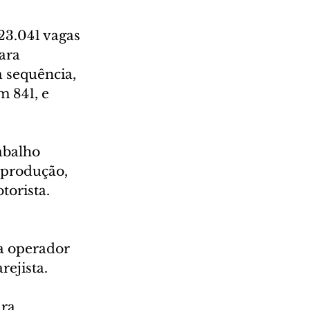
23.041 vagas 
ara 
 sequência, 
 841, e 
abalho 
 produção, 
torista.
a operador 
rejista.
ra 