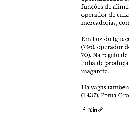
funções de alime
operador de caixa
mercadorias, com
Em Foz do Iguaçu
(746), operador de
70). Na região de
linha de produção
magarefe.
Há vagas também 
(1.437), Ponta Gr