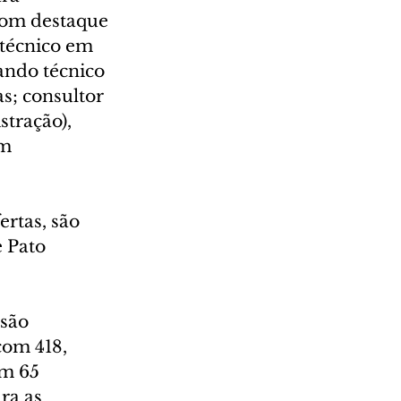
com destaque 
 técnico em 
ando técnico 
s; consultor 
tração), 
m 
rtas, são 
 Pato 
são 
com 418, 
om 65 
ra as 