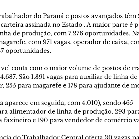
rabalhador do Paraná e postos avançados têm 
arteira assinada no Estado . A maior parte é p
inha de produção, com 7.276 oportunidades. Na
agarefe, com 971 vagas, operador de caixa, com
37 oportunidades.
avel conta com o maior volume de postos de tr
4.687. São 1.391 vagas para auxiliar de linha de
r, 255 para magarefe e 178 para ajudante de mo
a aparece em seguida, com 4.010), sendo 465 
ra alimentador de linha de produção, 293 par
a faxineiro e 190 para vendedor de comércio va
ncia do Trabalhador Central oferta 30 vagas pa