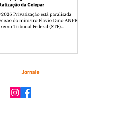
tatização da Celepar
/2026 Privatização está paralisada
ecisão do ministro Flávio Dino ANPR
remo Tribunal Federal (STF)
ou nesta sexta-feira (7) o julgamento
i analisar a decisão liminar que
ndeu o processo de desestatização da
nhia de Tecnologia da Informação e
icação do Paraná (Celepar). A
e, prevista para ocorrer até o dia 18 de
, será feita no âmbito da Ação Direta
Siga
Jornale
constitucionalidade, relatada pelo
ministro Flávio Dino. A liminar fo