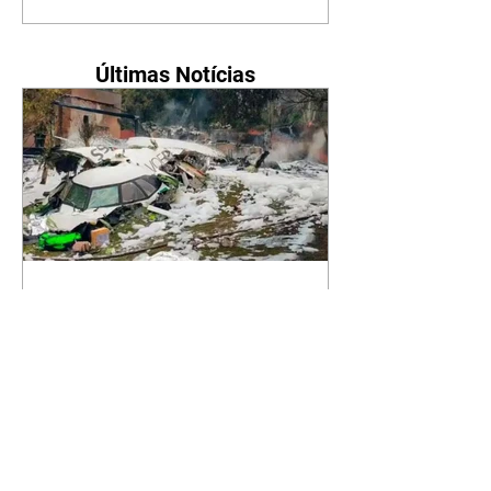
Últimas Notícias
Polícia Federal conclui que
tripulação da Voepass sabia
de falha no sistema de
degelo
06/08/2026 O acidente vai
completar dois anos no próximo
domingo Divulgação O laudo da
Polícia Federal sobre a queda do