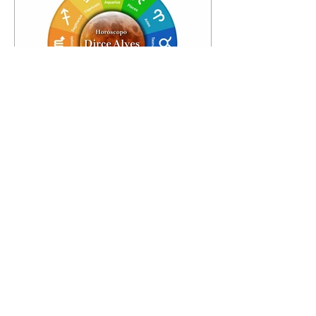
Horóscopo - 09/08/2026
Tenha seu Mapa Astral de
nascimento, o Mapa astral do Ano
de 2026 e 2027, o que os planetas
indicam para o seu: Trabalho,
Amor, Dinheiro, Saúde e Família.
Estudo com 35 páginas. Adquira
já através da nossa loja virtual ou
na loja física: rua Emiliano
Perneta 30 – loja 21 – galeria
Cezar Franco – centro –