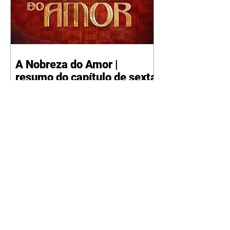
A Nobreza do Amor |
resumo do capítulo de sexta
- 07/08/2026
Omar afirma a Tonho que lutará
pelo amor de Alika. Salma
repreende Miguel e Fátima por
terem sido rudes com Omar.
Maria Helena aconselha Manoel
sobre seu namoro com Ana
Maria. Pressionado, Bakari revela
a Jendal que Chinua esteve em
terras inimigas. Omar pede que
Alika o acompanhe até a agência