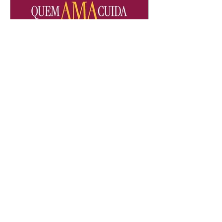
Quem Ama Cuida | resumo
do capítulo de sábado -
08/08/2026
Suely avisa a Ademir para não
chegar mais perto dela. Nancy
sente a indiferença de Camilo.
Tiago diz a Ingrid que ela não
tem competência para presidir a
joalheria. André conta a Pedro
que a associação de advogados
expulsou Ademir. Laurentino
contrata Adriana para servir no
restaurante. Adriana vê Pedro e