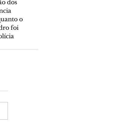
ão dos 
ncia 
quanto o 
ro foi 
lícia 