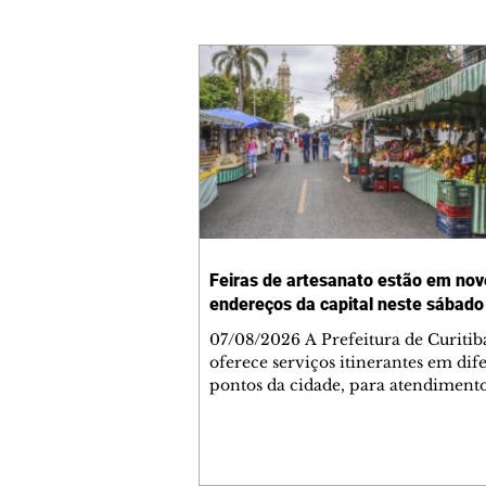
Feiras de artesanato estão em nov
endereços da capital neste sábado
07/08/2026 A Prefeitura de Curitib
oferece serviços itinerantes em dif
pontos da cidade, para atendiment
cidadão. Veja onde estão. COLETA
LIXO TÓXICO Local: Terminal Hau
Rua Alcino Guanabara, esquina co
Anne Frank - HauerHorário: 7h30 