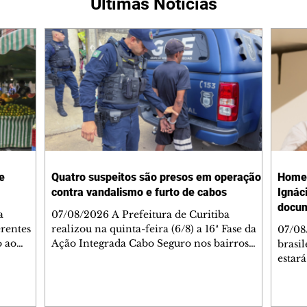
Últimas Notícias
e
Quatro suspeitos são presos em operação
Homen
contra vandalismo e furto de cabos
Ignác
docum
a
07/08/2026 A Prefeitura de Curitiba
erentes
realizou na quinta-feira (6/8) a 16ª Fase da
07/08
o ao
Ação Integrada Cabo Seguro nos bairros
brasi
 DO
Prado Velho, Parolin, Cajuru e Boqueirão.
estar
er -
Cinco estabelecimentos que comercializam
prese
m a Rua
materiais reciclados foram fiscalizados
autor
à 15h
durante a operação. Em um deles, na Vila
edição