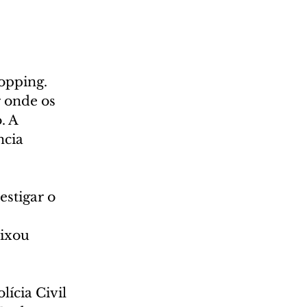
opping. 
 onde os 
. A 
cia 
estigar o 
 
ixou 
ícia Civil 