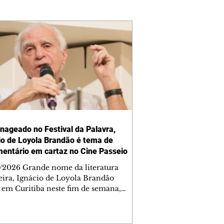
ageado no Festival da Palavra,
io de Loyola Brandão é tema de
entário em cartaz no Cine Passeio
/2026 Grande nome da literatura
leira, Ignácio de Loyola Brandão
á em Curitiba neste fim de semana,
ncialmente e também nos cinemas. O
, um dos homenageados da quarta
 do Festival da Palavra de Curitiba,