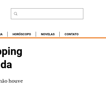
RA
HORÓSCOPO
NOVELAS
CONTATO
pping
ada
não houve 