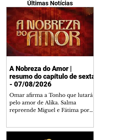
Últimas Notícias
A Nobreza do Amor |
resumo do capítulo de sexta
- 07/08/2026
Omar afirma a Tonho que lutará
pelo amor de Alika. Salma
repreende Miguel e Fátima por
terem sido rudes com Omar.
Maria Helena aconselha Manoel
sobre seu namoro com Ana
Maria. Pressionado, Bakari revela