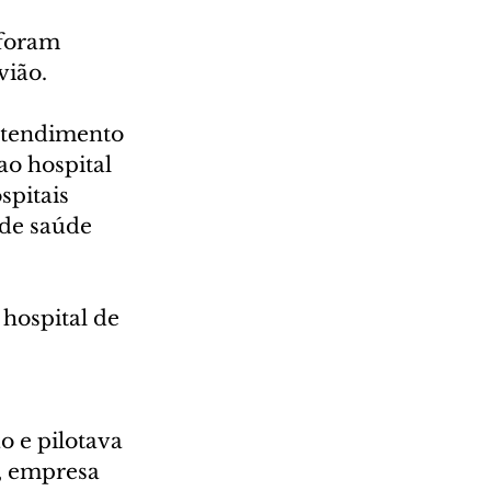
foram 
vião.
atendimento 
o hospital 
pitais 
de saúde 
hospital de 
 e pilotava 
, empresa 