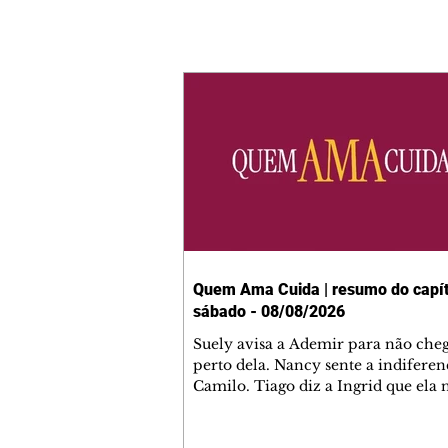
Quem Ama Cuida | resumo do capít
sábado - 08/08/2026
Suely avisa a Ademir para não che
perto dela. Nancy sente a indiferen
Camilo. Tiago diz a Ingrid que ela
competência para presidir a joalher
André conta a Pedro que a associaç