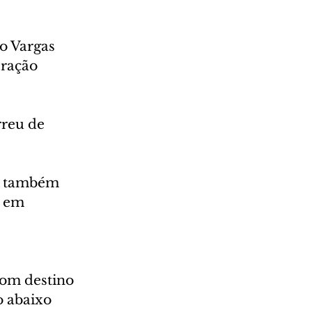
 Vargas 
ração 
reu de 
, também 
 em 
com destino 
o abaixo 