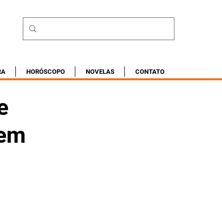
RA
HORÓSCOPO
NOVELAS
CONTATO
e
 em