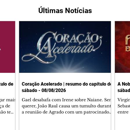
Últimas Notícias
ulo de
Coração Acelerado | resumo do capítulo de
A Nob
sábado - 08/08/2026
sábad
gar mais
Gael desabafa com Irene sobre Naiane. Sem
Virgí
ça de
querer, João Raul causa um tumulto durante
Sebas
 não tem
a reunião de Agrado com um patrocinador.
entre
ia.
Zilá orienta Osmar a seguir Cinara, que
que B
ão de
percebe a movimentação e alerta Ronei.
nega 