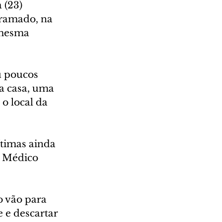
(23) 
ramado, na 
 mesma 
u poucos 
a casa, uma 
o local da 
timas ainda 
 Médico 
o vão para 
 e descartar 