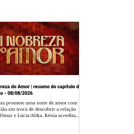
reza do Amor | resumo do capítulo de
o - 08/08/2026
nia promete uma noite de amor com
tião em troca de descobrir a relação
 Omar e Lúcia/Alika. Kênia acredita
inta esteja mesmo ao lado de Jendal, e
o convite para jantar com os dois.