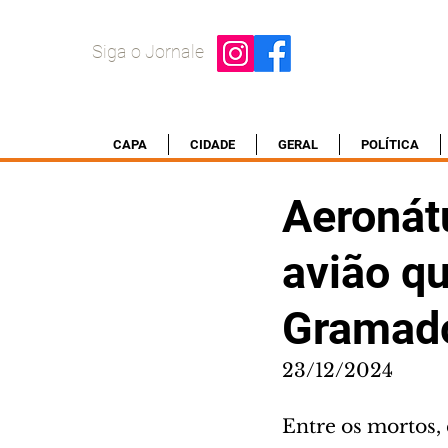
Siga o Jornale
CAPA
CIDADE
GERAL
POLÍTICA
Aeronát
avião q
Gramad
23/12/2024
Entre os mortos,