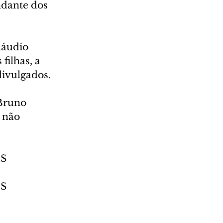
ndante dos 
láudio 
filhas, a 
divulgados.
Bruno 
 não 
S 
S 