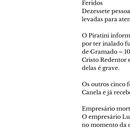
Feridos
Dezessete pessoa
levadas para ate
O Piratini infor
por ter inalado 
de Gramado – 10 
Cristo Redentor 
delas é grave.
Os outros cinco 
Canela e já receb
Empresário mor
O empresário Lui
no momento da q