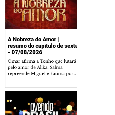
A Nobreza do Amor |
resumo do capítulo de sexta
- 07/08/2026
Omar afirma a Tonho que lutará
pelo amor de Alika. Salma
repreende Miguel e Fátima por
terem sido rudes com Omar.
Maria Helena aconselha Manoel
sobre seu namoro com Ana
Maria. Pressionado, Bakari revela
a Jendal que Chinua esteve em
terras inimigas. Omar pede que