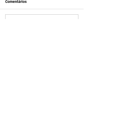
Comentários
Escreva um comentário
Últimas Notícias
Quem Ama Cuida | resumo
do capítulo de quinta -
06/08/2026