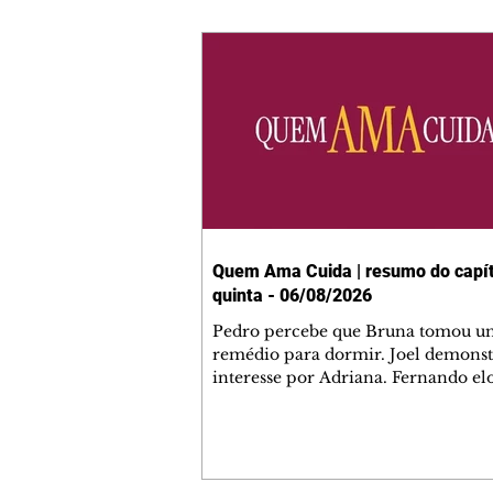
Quem Ama Cuida | resumo do capít
quinta - 06/08/2026
Pedro percebe que Bruna tomou u
remédio para dormir. Joel demonst
interesse por Adriana. Fernando el
Mau. Bia não gosta quando Brigitte 
se sentam à mesa com ela e César,
atrapalhando o jantar romântico do
Bruna se aproveita da preocupação
Pedro com sua saúde para manter 