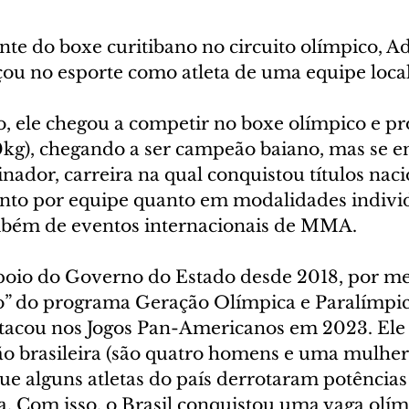
te do boxe curitibano no circuito olímpico, Ad
u no esporte como atleta de uma equipe local
, ele chegou a competir no boxe olímpico e pro
60kg), chegando a ser campeão baiano, mas se e
dor, carreira na qual conquistou títulos nacio
tanto por equipe quanto em modalidades individ
mbém de eventos internacionais de MMA.
oio do Governo do Estado desde 2018, por me
co” do programa Geração Olímpica e Paralímpic
tacou nos Jogos Pan-Americanos em 2023. Ele 
ão brasileira (são quatro homens e uma mulher
e alguns atletas do país derrotaram potências
 Com isso, o Brasil conquistou uma vaga olím