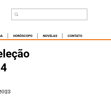
RA
HORÓSCOPO
NOVELAS
CONTATO
eleção
24
 2023