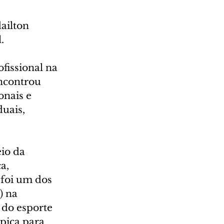
ailton 
. 
fissional na 
ncontrou 
nais e 
uais, 
io da 
a, 
foi um dos 
) na 
 do esporte 
pica para 