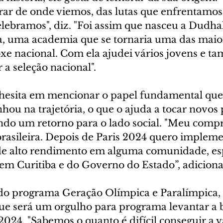
ar de onde viemos, das lutas que enfrentamos 
elebramos", diz. "Foi assim que nasceu a Dudha
a, uma academia que se tornaria uma das maio
oxe nacional. Com ela ajudei vários jovens e t
 a seleção nacional".
esita em mencionar o papel fundamental que 
u na trajetória, o que o ajuda a tocar novos p
ando um retorno para o lado social. "Meu comp
brasileira. Depois de Paris 2024 quero implem
de alto rendimento em alguma comunidade, es
 em Curitiba e do Governo do Estado”, adiciona
do programa Geração Olímpica e Paralímpica, 
 que será um orgulho para programa levantar a 
024. "Sabemos o quanto é difícil conseguir a v