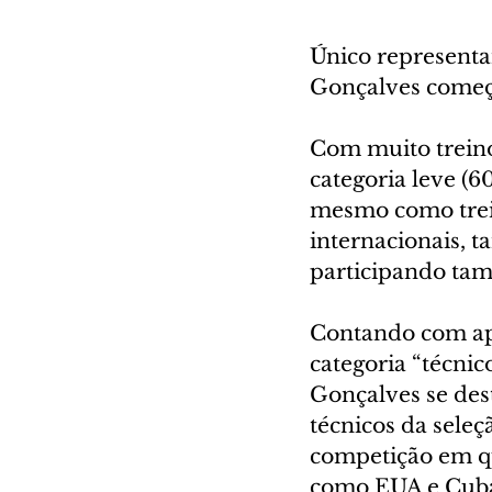
Único representan
Gonçalves começo
Com muito treino
categoria leve (
mesmo como treina
internacionais, 
participando ta
Contando com ap
categoria “técni
Gonçalves se des
técnicos da seleç
competição em qu
como EUA e Cuba.