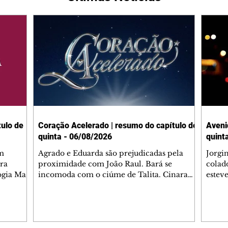
ulo de
Coração Acelerado | resumo do capítulo de
Aveni
quinta - 06/08/2026
quint
m
Agrado e Eduarda são prejudicadas pela
Jorgi
ra
proximidade com João Raul. Bará se
colad
ogia Mau
incomoda com o ciúme de Talita. Cinara
estev
e Rafael
desabafa com Ronei e decide passar uns
infor
dias na casa de Palhares. Agrado pede para
e pro
 casal.
ter uma conversa com Eduarda. Janete
Iran 
 de
confronta Zilá, que garante à irmã que não
Monal
o marido
conhece Verônica. Ronei reconhece uma
Dióge