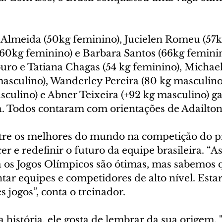
 Almeida (50kg feminino), Jucielen Romeu (57k
(60kg feminino) e Barbara Santos (66kg feminin
uro e Tatiana Chagas (54 kg feminino), Michae
masculino), Wanderley Pereira (80 kg masculino
sculino) e Abner Teixeira (+92 kg masculino) g
. Todos contaram com orientações de Adailton
entre os melhores do mundo na competição do 
er e redefinir o futuro da equipe brasileira. “As
a os Jogos Olímpicos são ótimas, mas sabemos q
tar equipes e competidores de alto nível. Esta
s jogos”, conta o treinador.
 história, ele gosta de lembrar da sua origem. 