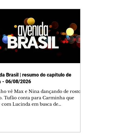
da Brasil | resumo do capítulo de
a - 06/08/2026
nho vê Max e Nina dançando de rosto
o. Tufão conta para Carminha que
e com Lucinda em busca de
mações sobre Rita. Nina despista Max
cura Jorginho, mas não o encontra.
se muda para a casa de Jorginho.
isa pensa em reconquistar Silas.
nes diz a Roni e Leandro que o