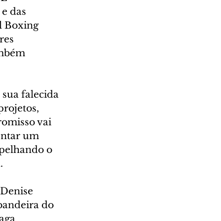
e das 
l Boxing 
res 
ambém 
sua falecida 
rojetos, 
romisso vai 
entar um 
pelhando o 
.
Denise 
bandeira do 
aga 