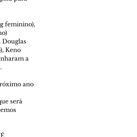
g feminino), 
o) 
l Douglas 
), Keno 
anharam a 
.
próximo ano 
 
ue será 
remos 
"É 