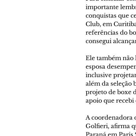
importante lembr
conquistas que c
Club, em Curitib
referências do b
consegui alcançar
Ele também não h
esposa desempenho
inclusive projet
além da seleção 
projeto de boxe 
apoio que recebi
A coordenadora 
Golfieri, afirma
Paraná em Paris 2