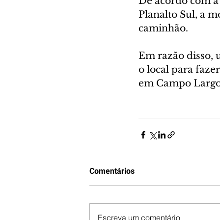
De acordo com a 
Planalto Sul, a mo
caminhão.
Em razão disso, u
o local para faze
em Campo Largo,
Comentários
Escreva um comentário