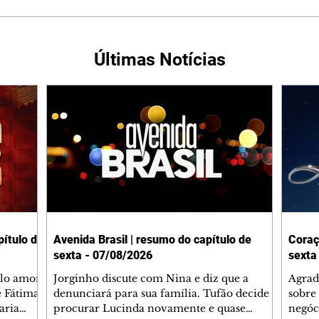
Últimas Notícias
ítulo de
Avenida Brasil | resumo do capítulo de
Coraç
sexta - 07/08/2026
sexta
elo amor
Jorginho discute com Nina e diz que a
Agrad
e Fátima
denunciará para sua família. Tufão decide
sobre 
aria
procurar Lucinda novamente e quase
negóc