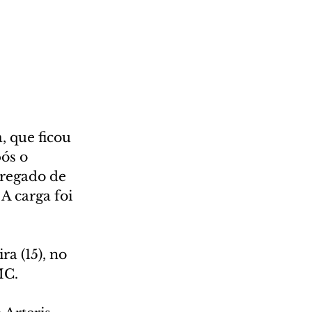
 que ficou 
ós o 
regado de 
A carga foi 
a (15), no 
MC.