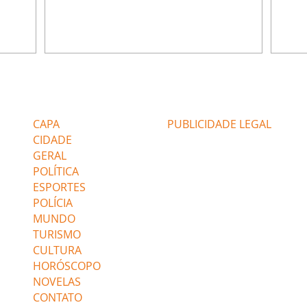
u
encontra Nina no lixão. Débora se
Janet
do,
preocupa com Jorginho. Monalisa pede que
Verôn
esteve
Olenka não a deixe sozinha. Tufão
inform
 Alika o
encontra Jorginho e o leva para casa. Max é
procu
. Chinua
hostil com Carminha. Diógenes se irrita
que e
quando Tavinho diz que não negociará o
decep
 Pascoal
passe de Roni por causa de sua sexualidade.
que s
Editorias
Editais Certificados
re que
Janaína admite para Jorginho que Lúcio e
preoc
r aos
Max estavam envolvidos na tentativa de
Cinar
CAPA
PUBLICIDADE LEGAL
assalto à
desco
CIDADE
GERAL
POLÍTICA
ESPORTES
POLÍCIA
MUNDO
TURISMO
CULTURA
HORÓSCOPO
NOVELAS
CONTATO