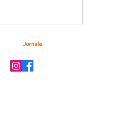
e decide prestar queixa contra
ica. Gael descobre que Naiane passou
ações sigilosas para Talita. Ronei
ra Verônica novamente e descobre
la deixou Bom Retorno. Gael se
ciona com Naiane. Valéria anuncia
e mudará de país, e Eduarda se
Siga
Jornale
upa com Sol. Palhares desconfia de
a em relação a Zilá. Ronei e Cinara
nfia