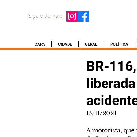
Siga o Jornale
CAPA
CIDADE
GERAL
POLÍTICA
BR-116,
liberad
acident
15/11/2021
A motorista, que 