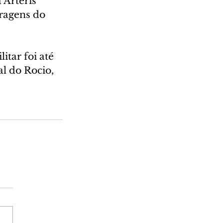
Arteris 
rragens do 
tar foi até 
al do Rocio, 
.