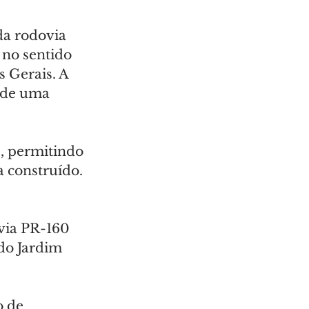
da rodovia 
 no sentido 
 Gerais. A 
 de uma 
, permitindo 
a construído. 
via PR-160 
do Jardim 
o de 