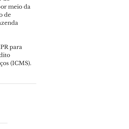
or meio da 
o de 
azenda 
/PR para 
dito 
ços (ICMS).