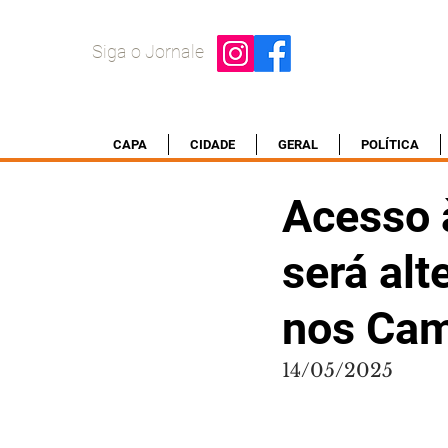
Siga o Jornale
CAPA
CIDADE
GERAL
POLÍTICA
Acesso 
será al
nos Cam
14/05/2025