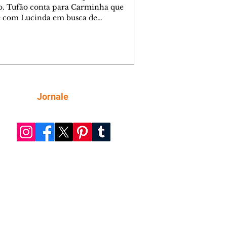
o. Tufão conta para Carminha que
e com Lucinda em busca de
mações sobre Rita. Nina despista Max
cura Jorginho, mas não o encontra.
se muda para a casa de Jorginho.
isa pensa em reconquistar Silas.
nes diz a Roni e Leandro que o
ro Tavinho Nunes assistirá ao jogo.
ica e Noêmia perseguem Cadinho na
Siga
Jornale
 deserta. Dolores sugere que Roni peça
n em casamento. Cadinho consegue
da praia