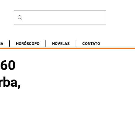
RA
HORÓSCOPO
NOVELAS
CONTATO
160
rba,