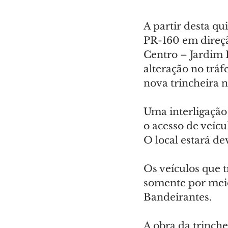
A partir desta qu
PR-160 em direçã
Centro – Jardim 
alteração no tráf
nova trincheira n
Uma interligação 
o acesso de veícu
O local estará d
Os veículos que 
somente por meio
Bandeirantes.
A obra da trinche