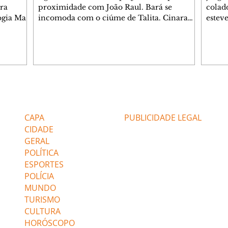
ra
proximidade com João Raul. Bará se
colad
ogia Mau
incomoda com o ciúme de Talita. Cinara
estev
e Rafael
desabafa com Ronei e decide passar uns
infor
dias na casa de Palhares. Agrado pede para
e pro
 casal.
ter uma conversa com Eduarda. Janete
Iran 
 de
confronta Zilá, que garante à irmã que não
Monal
o marido
conhece Verônica. Ronei reconhece uma
Dióge
 seu
possível bolsa de Zilá entre os pertences de
olhei
l
Verônica, e liga para Cinara. Agrado pensa
Verôn
Editorias
Editais Certificados
ntar no
em desfazer sua dupla com Eduarda para
praia
 o
ajudar João Raul sem prejudicar a amiga.
Suele
CAPA
PUBLICIDADE LEGAL
fugir 
CIDADE
GERAL
POLÍTICA
ESPORTES
POLÍCIA
MUNDO
TURISMO
CULTURA
HORÓSCOPO