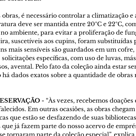
 obras, é necessário controlar a climatização e
ratura deve ser mantida entre 20ºC e 22ºC, com
 no ambiente, para evitar a proliferação de fun
ra, suscetíveis aos cupins, foram substituídas 
ens mais sensíveis são guardados em um cofre, 
e solicitações específicas, com uso de luvas, má
s, avental. Pelo fato da coleção ainda estar se
 há dados exatos sobre a quantidade de obras 
ESERVAÇÃO - 
“Às vezes, recebemos doações d
falecidos. Em outras ocasiões, as obras chegam
icas que estão se desfazendo de suas bibliotec
os que já fazem parte do nosso acervo de empré
e tornaram parte da coleção especial”, explica