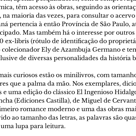
mica, têm acesso às obras, seguindo as orientaçõ
, na maioria das vezes, para consultar o acervo
á pertencia à então Província de São Paulo, at
ipado. Mas também há o interesse por outros 
 ex-libris (rótulo de identificação do proprietár
 colecionador Ely de Azambuja Germano e tem
lusive de diversas personalidades da história br
 mais curiosos estão os minilivros, com tamanh
es que a palma da mão. Nos exemplares, dici
s e uma edição do clássico El Ingenioso Hidalg
cha (Ediciones Castilla), de Miguel de Cervant
imeiro romance moderno e uma das obras mais
vido ao tamanho das letras, as palavras são quase
 uma lupa para leitura.