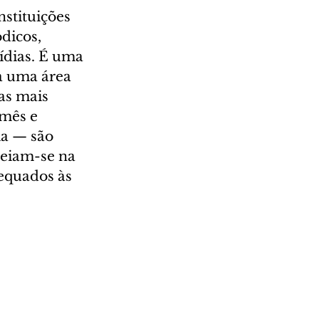
stituições 
dicos, 
ídias. É uma 
a uma área 
as mais 
mês e 
a — são 
seiam-se na 
equados às 