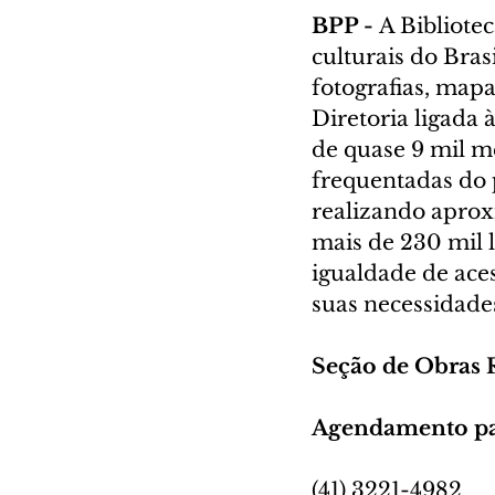
BPP - 
A Bibliote
culturais do Bras
fotografias, mapa
Diretoria ligada 
de quase 9 mil m
frequentadas do 
realizando aprox
mais de 230 mil l
igualdade de ace
suas necessidade
Seção de Obras 
Agendamento pa
(41) 3221-4982