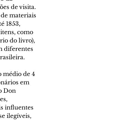
es de visita. 
 de materiais 
é 1853, 
itens, como 
io do livro), 
 diferentes 
asileira.
o médio de 4 
onários em 
o Don 
es, 
 influentes 
 ilegíveis, 