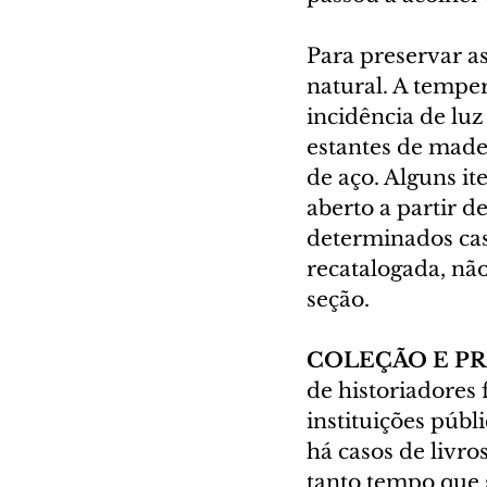
Para preservar as
natural. A tempe
incidência de luz
estantes de madei
de aço. Alguns it
aberto a partir d
determinados caso
recatalogada, não
seção.
COLEÇÃO E PR
de historiadores 
instituições públ
há casos de livr
tanto tempo que s