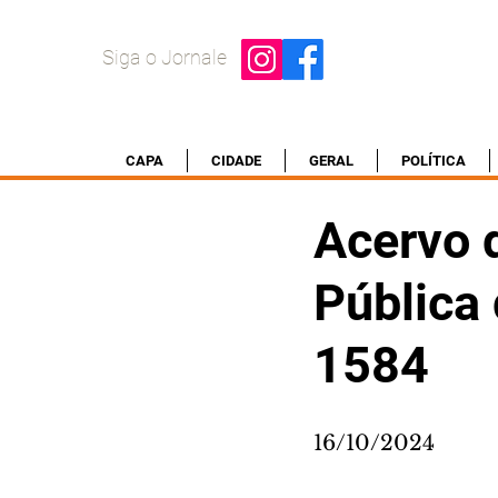
Siga o Jornale
CAPA
CIDADE
GERAL
POLÍTICA
Acervo d
Pública 
1584
16/10/2024