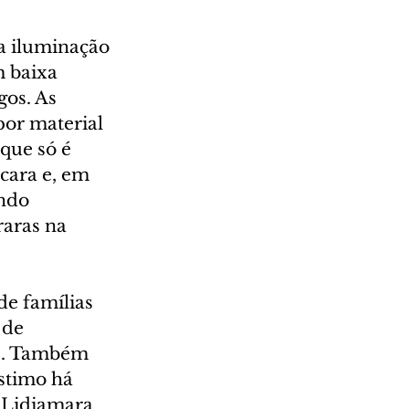
 a iluminação 
 baixa 
gos. As 
por material 
que só é 
scara e, em 
ndo 
raras na 
e famílias 
 de 
as. Também 
stimo há 
 Lidiamara 