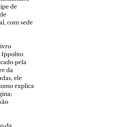
ipe de 
de 
al, com sede 
ivro 
Ippolito 
icado pela 
re da 
das, ele 
Como explica 
gina; 
são 
o da 