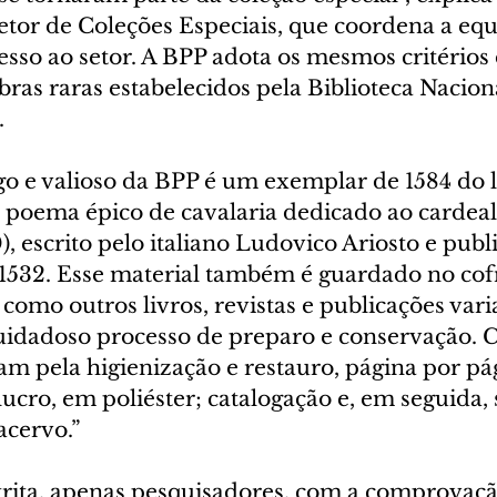
etor de Coleções Especiais, que coordena a equ
sso ao setor. A BPP adota os mesmos critérios 
ras raras estabelecidos pela Biblioteca Nacion
.
go e valioso da BPP é um exemplar de 1584 do l
 poema épico de cavalaria dedicado ao cardeal 
), escrito pelo italiano Ludovico Ariosto e publ
1532. Esse material também é guardado no cof
 como outros livros, revistas e publicações varia
idadoso processo de preparo e conservação. 
am pela higienização e restauro, página por pá
ucro, em poliéster; catalogação e, em seguida, 
acervo.”
rita, apenas pesquisadores, com a comprovaçã