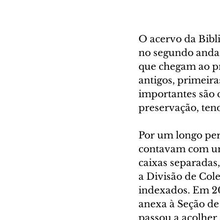
O acervo da Bibl
no segundo andar
que chegam ao pr
antigos, primeira
importantes são 
preservação, tend
Por um longo perí
contavam com um
caixas separadas
a Divisão de Cole
indexados. Em 20
anexa à Seção de 
passou a acolher 