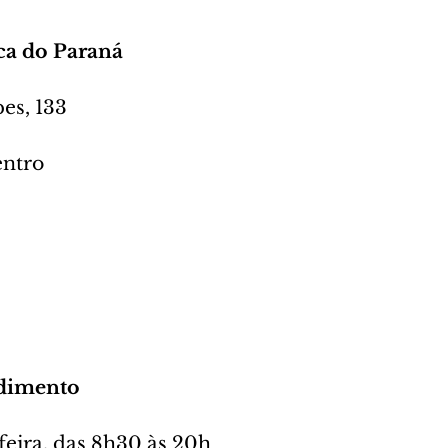
ca do Paraná
es, 133
entro
ndimento
feira, das 8h30 às 20h