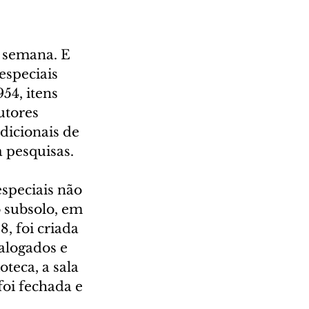
 semana. E 
speciais 
4, itens 
utores 
dicionais de 
a pesquisas.
especiais não 
subsolo, em 
, foi criada 
alogados e 
teca, a sala 
foi fechada e 