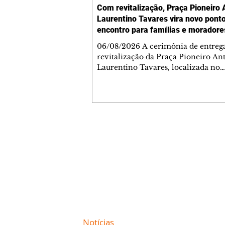
Com revitalização, Praça Pioneiro 
Laurentino Tavares vira novo pont
encontro para famílias e moradore
Jardim Liberdade
06/08/2026 A cerimônia de entreg
revitalização da Praça Pioneiro An
Laurentino Tavares, localizada no
cruzamento da Avenida dos Palma
as ruas Laudelino Pedro da Silva e 
Chrisóstomo Capinan, no Jardim
Liberdade, ocorreu nesta quinta-fei
espaço recebeu melhorias que amp
opções de lazer e convivência da
Contato comercial
comunidade, tornando a praça mai
mmjornale@gmail.com
acessível, segura e confortável para
Telefone: (41) 99978-9956
moradores de todas as idades. Entre
intervenções estão a instalação d
Redação
E-mail:
redacaojornale@gmail.com
Site de
Notícias
de Curitiba / Paraná