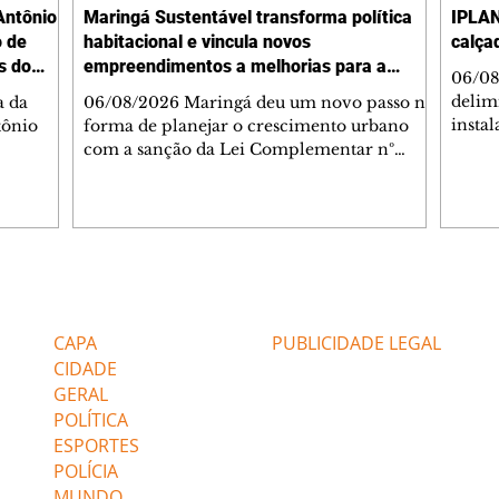
Antônio
Maringá Sustentável transforma política
IPLAN
o de
habitacional e vincula novos
calça
s do
empreendimentos a melhorias para a
06/08
cidade
delimi
a da
06/08/2026 Maringá deu um novo passo na
insta
tônio
forma de planejar o crescimento urbano
de se
com a sanção da Lei Complementar nº
de pe
res com
1.544, que institui o Programa Maringá
ou pio
Dr.
Sustentável. A nova legislação estabelece
propr
regras para a criação de Zonas Especiais de
respon
ra, 6. O
Interesse Social (Zeis) e cria um modelo
Pesqu
liam as
que une produção de moradias, ocupação
(IPLAN
inteligente do território e melhorias que
Editorias
Editais Certificados
fiscal
s
beneficiam toda a população. O principal
essas
avanço da lei é mudar a lógica de concessão
CAPA
PUBLICIDADE LEGAL
 as
de benefícios urbanísticos frente
CIDADE
GERAL
POLÍTICA
ESPORTES
POLÍCIA
MUNDO