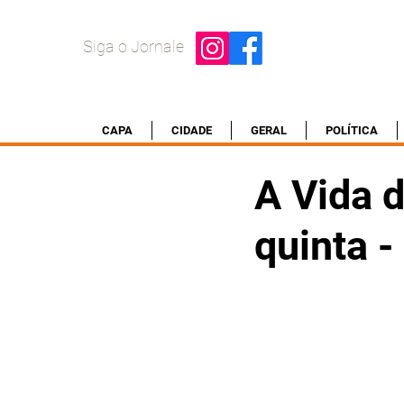
Siga o Jornale
CAPA
CIDADE
GERAL
POLÍTICA
A Vida d
quinta 