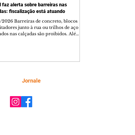
 faz alerta sobre barreiras nas
das: fiscalização está atuando
/2026 Barreiras de concreto, blocos
tadores junto à rua ou trilhos de aço
lados nas calçadas são proibidos. Além
rem obstáculos para a livre circulação
destres, essas estruturas podem causar
rar acidentes de trânsito — e os
ietários dos imóveis podem ser
sabilizados. O alerta é do Instituto de
isa e Planejamento de Ponta Grossa
), que está intensificando a
Siga
Jornale
ização sobre as calçadas, o que inclui
 barreiras. Um ca