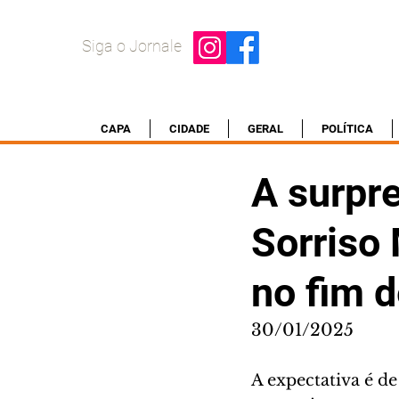
Siga o Jornale
CAPA
CIDADE
GERAL
POLÍTICA
A surpr
Sorriso 
no fim 
30/01/2025
A expectativa é d