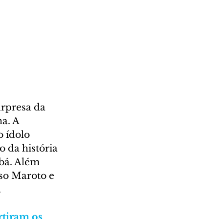
urpresa da 
a. A 
 ídolo 
 da história 
bá. Além 
so Maroto e 
.
rtiram os 