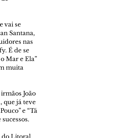
 vai se 
uan Santana, 
uidores nas 
y. É de se 
o Mar e Ela” 
m muita 
 irmãos João 
 que já teve 
Pouco” e “Tá 
 sucessos.
do Litoral 