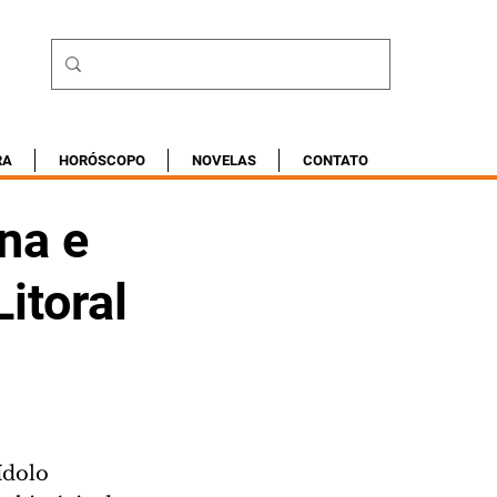
RA
HORÓSCOPO
NOVELAS
CONTATO
na e
itoral
ídolo 