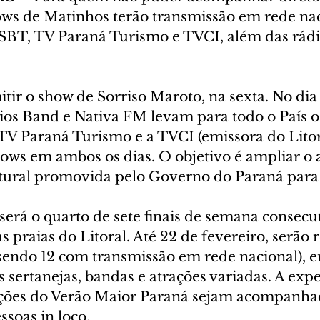
ows de Matinhos terão transmissão em rede nac
SBT, TV Paraná Turismo e TVCI, além das rádi
tir o show de Sorriso Maroto, na sexta. No dia 
ios Band e Nativa FM levam para todo o País o 
TV Paraná Turismo e a TVCI (emissora do Litor
ows em ambos os dias. O objetivo é ampliar o 
ural promovida pelo Governo do Paraná para 
 será o quarto de sete finais de semana consecu
 praias do Litoral. Até 22 de fevereiro, serão 
(sendo 12 com transmissão em rede nacional), 
as sertanejas, bandas e atrações variadas. A expe
ações do Verão Maior Paraná sejam acompanha
ssoas in loco.