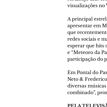
visualizações no
A principal estr
apresentar em Mat
que recentemente
redes sociais e m
esperar que hits 
e “Meteoro da Pa
participação do p
Em Pontal do Par
Neto & Frederico,
diversas músicas 
combinado”, prom
PELA TELEVIS