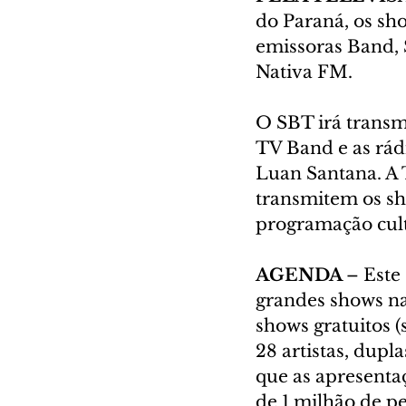
do Paraná, os sh
emissoras Band, 
Nativa FM.
O SBT irá transmi
TV Band e as rád
Luan Santana. A 
transmitem os sh
programação cult
AGENDA 
– Este
grandes shows nas
shows gratuitos 
28 artistas, dupl
que as apresent
de 1 milhão de pe