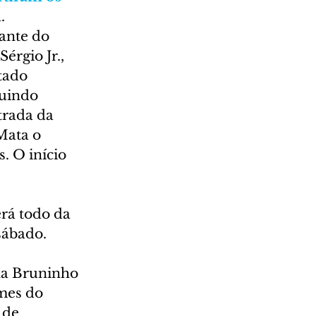
.
ante do 
rgio Jr., 
tado 
uindo 
trada da 
Mata o 
. O início 
rá todo da 
sábado. 
la Bruninho 
mes do 
 de 