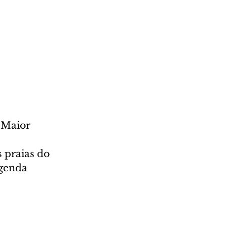
 Maior 
 praias do 
genda 