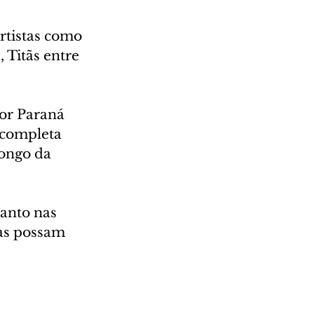
rtistas como 
Titãs entre 
or Paraná 
completa 
ongo da 
anto nas 
ias possam 