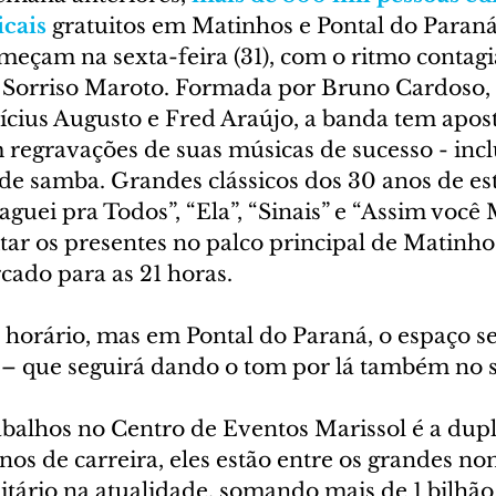
icais
 gratuitos em Matinhos e Pontal do Paraná
meçam na sexta-feira (31), com o ritmo contagi
Sorriso Maroto. Formada por Bruno Cardoso, Sé
nícius Augusto e Fred Araújo, a banda tem apos
regravações de suas músicas de sucesso - incl
de samba. Grandes clássicos dos 30 anos de es
uei pra Todos”, “Ela”, “Sinais” e “Assim você 
ar os presentes no palco principal de Matinhos
cado para as 21 horas.
horário, mas em Pontal do Paraná, o espaço se
 – que seguirá dando o tom por lá também no 
balhos no Centro de Eventos Marissol é a dup
os de carreira, eles estão entre os grandes no
itário na atualidade, somando mais de 1 bilhão