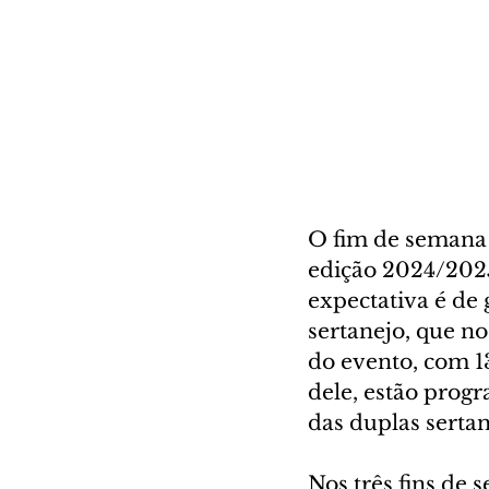
O fim de semana n
edição 2024/2025
expectativa é de
sertanejo, que no
do evento, com 1
dele, estão prog
das duplas serta
Nos três fins de 