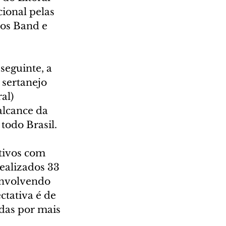
ional pelas 
os Band e 
seguinte, a 
sertanejo 
al) 
alcance da 
todo Brasil.
tivos com 
realizados 33 
envolvendo 
ctativa é de 
das por mais 