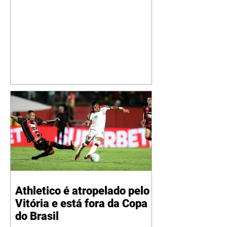
especial de sua nova aeronave. O
cantor compartilhou nesta
quinta-feira, 6, registros do
jatinho recém-adquirido e
mostrou que decidiu personalizar
o espaço com uma ilustração que
reúne Virginia Fonseca e os três
filhos que eles tiveram juntos:
Maria Alice, Maria Flor e José
Leonardo. Na imagem, aparecem
os apelidos dos integrantes da
família, entre eles "Papai",
"Mamãe",
Athletico é atropelado pelo
Vitória e está fora da Copa
do Brasil